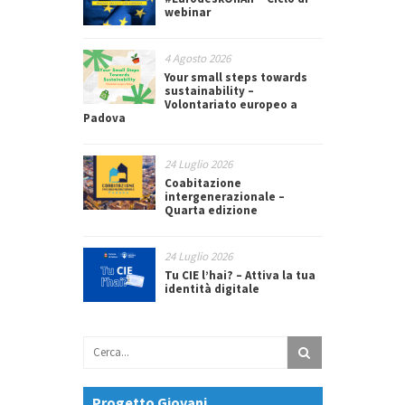
webinar
4 Agosto 2026
Your small steps towards
sustainability –
Volontariato europeo a
Padova
24 Luglio 2026
Coabitazione
intergenerazionale –
Quarta edizione
24 Luglio 2026
Tu CIE l’hai? – Attiva la tua
identità digitale
Progetto Giovani