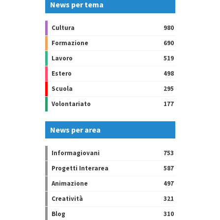
News per tema
Cultura
980
Formazione
690
Lavoro
519
Estero
498
Scuola
295
Volontariato
177
News per area
Informagiovani
753
Progetti Interarea
587
Animazione
497
Creatività
321
Blog
310