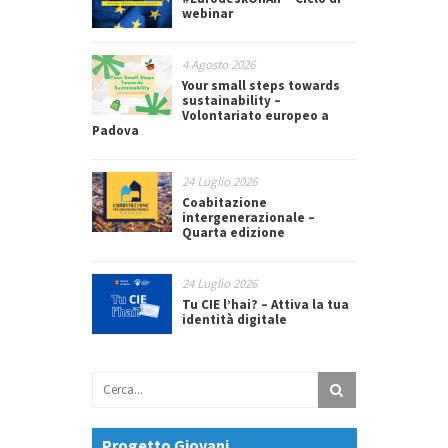
webinar
4 Agosto 2026
Your small steps towards
sustainability –
Volontariato europeo a
Padova
24 Luglio 2026
Coabitazione
intergenerazionale –
Quarta edizione
24 Luglio 2026
Tu CIE l’hai? – Attiva la tua
identità digitale
Progetto Giovani