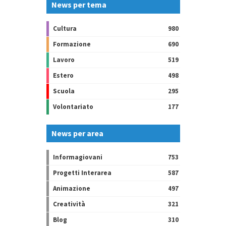
News per tema
Cultura
980
Formazione
690
Lavoro
519
Estero
498
Scuola
295
Volontariato
177
News per area
Informagiovani
753
Progetti Interarea
587
Animazione
497
Creatività
321
Blog
310