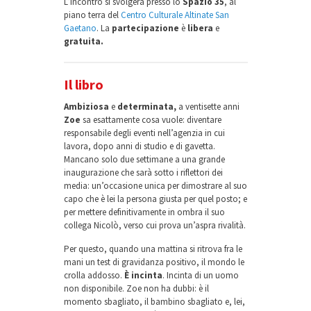
L’incontro si svolgerà presso lo
Spazio 35
, al
piano terra del
Centro Culturale Altinate San
Gaetano
. La
partecipazione
è
libera
e
gratuita.
Il libro
Ambiziosa
e
determinata,
a ventisette anni
Zoe
sa esattamente cosa vuole: diventare
responsabile degli eventi nell’agenzia in cui
lavora, dopo anni di studio e di gavetta.
Mancano solo due settimane a una grande
inaugurazione che sarà sotto i riflettori dei
media: un’occasione unica per dimostrare al suo
capo che è lei la persona giusta per quel posto; e
per mettere definitivamente in ombra il suo
collega Nicolò, verso cui prova un’aspra rivalità.
Per questo, quando una mattina si ritrova fra le
mani un test di gravidanza positivo, il mondo le
crolla addosso.
È incinta
. Incinta di un uomo
non disponibile. Zoe non ha dubbi: è il
momento sbagliato, il bambino sbagliato e, lei,