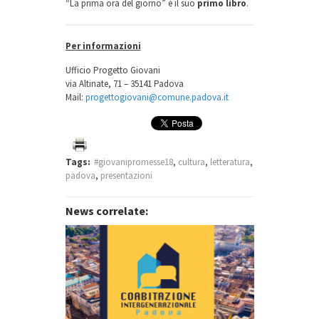
“La prima ora del giorno” è il suo
primo libro
.
Per informazioni
Ufficio Progetto Giovani
via Altinate, 71 – 35141 Padova
Mail:
progettogiovani@comune.padova.it
Tags:
#giovanipromesse18
,
cultura
,
letteratura
,
padova
,
presentazioni
News correlate: