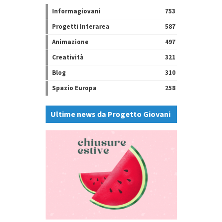
Informagiovani
753
Progetti Interarea
587
Animazione
497
Creatività
321
Blog
310
Spazio Europa
258
Ultime news da Progetto Giovani