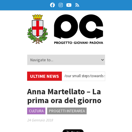
ULTIME NEWS
skOnAir – Ciclo di webinar
•
Your small steps towards sustainability – Volo
ione finanziaria
•
Oxford Debate Lab – Borse di studio 2026/27
•
Anna Martellato – La
prima ora del giorno
CULTURA
PROGETTI INTERAREA
24 Gennaio 2018