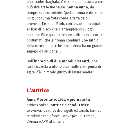
una madre sbagliata. C’è solo una persona a cui
può rivelare le sue paure:
nonna Anna
, da
sempre sua confidente. Quella nonna esile come
un giunco, ma forte come la terra da cui
proviene: l’isola di Rodi, con le sue mura dorate
e i fiori di ibisco che si arrampicano su ogni
balcone. Ed è qui, fra minareti ottomani e cortili
profumati, che la nonna condurrà Zoe sul filo
della memoria: perché anche Anna ha un grande
segreto da affidarle…
Dall’
incrocio di due mondi distanti
, Zoe
sarà costretta a riflettere su molte cose prima di
agire: c’è un modo giusto di essere madre?
L’autrice
Anna Martellato
, 1981, è
giornalista
professionista,
autrice
e
conduttrice
televisiva. Ideatrice di progetti editoriali, format
televisivi e radiofonici, scrive per La Stampa,
L’Arena e APP al cinema.