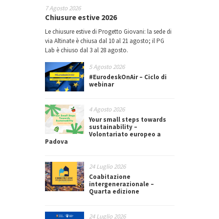
7 Agosto 2026
Chiusure estive 2026
Le chiusure estive di Progetto Giovani: la sede di
via Altinate è chiusa dal 10 al 21 agosto; il PG
Lab è chiuso dal 3 al 28 agosto.
5 Agosto 2026
#EurodeskOnAir – Ciclo di
webinar
4 Agosto 2026
Your small steps towards
sustainability –
Volontariato europeo a
Padova
24 Luglio 2026
Coabitazione
intergenerazionale –
Quarta edizione
24 Luglio 2026