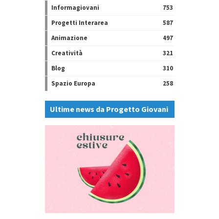
Informagiovani
753
Progetti Interarea
587
Animazione
497
Creatività
321
Blog
310
Spazio Europa
258
Ultime news da Progetto Giovani