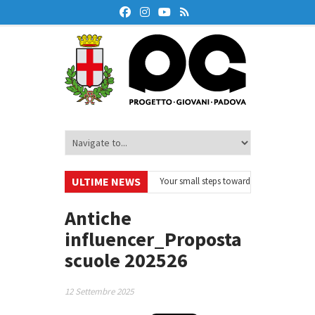
ULTIME NEWS
rodeskOnAir – Ciclo di webinar
•
Your small steps towards sustainability – 
ucazione finanziaria
•
Oxford Debate Lab – Borse di studio 2026/27
•
Antiche
influencer_Proposta
scuole 202526
12 Settembre 2025