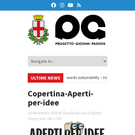
ULTIME NEWS
 di webinar
•
Your small steps towards sustainability – Volontariato europe
tto di educazione finanziaria
•
Oxford Debate Lab – Borse di studio 2026/27
Copertina-Aperti-
per-idee
20 Novembre 2025
di
Claudia Barato
Original
Image size:
550 × 319