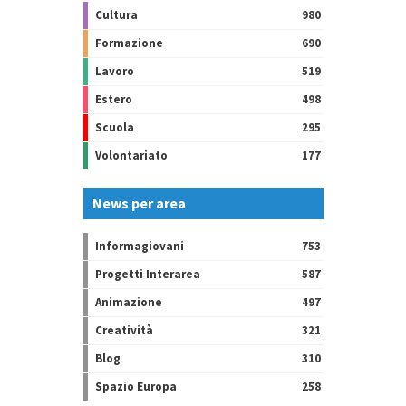
Cultura
980
Formazione
690
Lavoro
519
Estero
498
Scuola
295
Volontariato
177
News per area
Informagiovani
753
Progetti Interarea
587
Animazione
497
Creatività
321
Blog
310
Spazio Europa
258