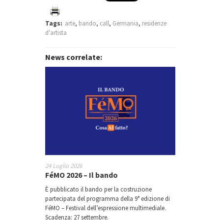
Tags:
arte
,
bando
,
call
,
Germania
,
residenze
d'artista
News correlate:
24 Luglio 2026
FéMO 2026 – Il bando
È pubblicato il bando per la costruzione
partecipata del programma della 9° edizione di
FéMO – Festival dell’espressione multimediale.
Scadenza: 27 settembre.