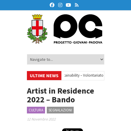
ULTIME NEWS
•
Your small steps towards sustainability – Volontariato europeo a Padova
azione finanziaria
•
Oxford Debate Lab – Borse di studio 2026/27
•
Artist in Residence
2022 – Bando
CULTURA
SEGNALAZIONI
12 Novembre 2022