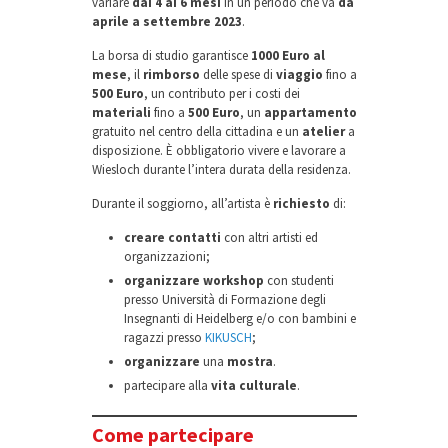
variare
dai 4 ai 6 mesi
in un periodo che va
da
aprile a settembre 2023
.
La borsa di studio garantisce
1000 Euro al
mese
, il
rimborso
delle spese di
viaggio
fino a
500 Euro
, un contributo per i costi dei
materiali
fino a
500 Euro
, un
appartamento
gratuito nel centro della cittadina e un
atelier
a
disposizione. È obbligatorio vivere e lavorare a
Wiesloch durante l’intera durata della residenza.
Durante il soggiorno, all’artista è
richiesto
di:
creare contatti
con altri artisti ed
organizzazioni;
organizzare workshop
con studenti
presso Università di Formazione degli
Insegnanti di Heidelberg e/o con bambini e
ragazzi presso
KIKUSCH
;
organizzare
una
mostra
.
partecipare alla
vita culturale
.
Come partecipare