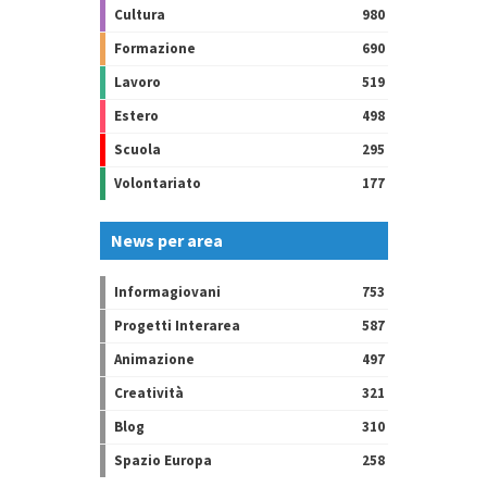
Cultura
980
Formazione
690
Lavoro
519
Estero
498
Scuola
295
Volontariato
177
News per area
Informagiovani
753
Progetti Interarea
587
Animazione
497
Creatività
321
Blog
310
Spazio Europa
258