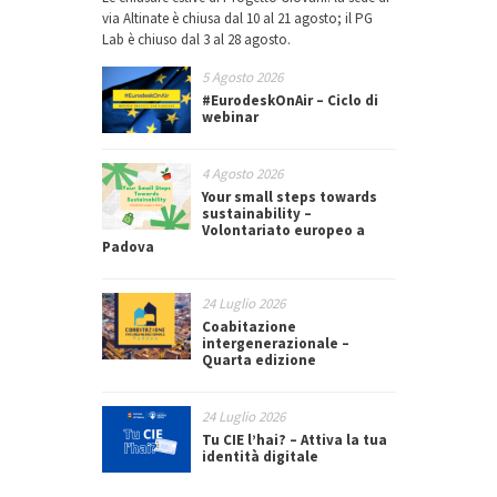
via Altinate è chiusa dal 10 al 21 agosto; il PG
Lab è chiuso dal 3 al 28 agosto.
5 Agosto 2026
#EurodeskOnAir – Ciclo di
webinar
4 Agosto 2026
Your small steps towards
sustainability –
Volontariato europeo a
Padova
24 Luglio 2026
Coabitazione
intergenerazionale –
Quarta edizione
24 Luglio 2026
Tu CIE l’hai? – Attiva la tua
identità digitale