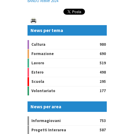
BANDO Atelier 2024
News per tema
Cultura
980
Formazione
690
Lavoro
519
Estero
498
Scuola
295
Volontariato
177
News per area
Informagiovani
753
Progetti Interarea
587