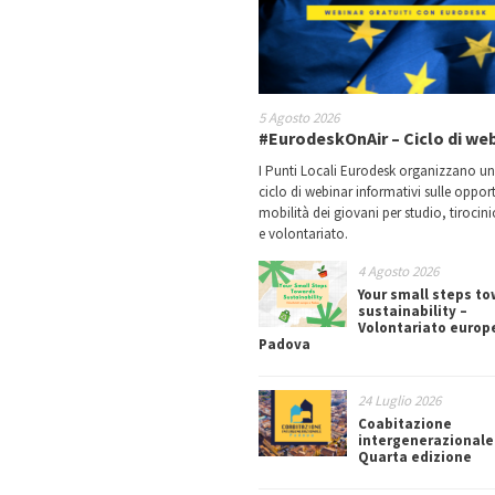
5 Agosto 2026
#EurodeskOnAir – Ciclo di we
I Punti Locali Eurodesk organizzano u
ciclo di webinar informativi sulle oppor
mobilità dei giovani per studio, tirocin
e volontariato.
4 Agosto 2026
Your small steps t
sustainability –
Volontariato europ
Padova
24 Luglio 2026
Coabitazione
intergenerazionale
Quarta edizione