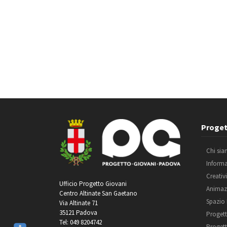
Proget
Chi si
Inform
Creativ
Ufficio Progetto Giovani
Animaz
Centro Altinate San Gaetano
Spazio
Via Altinate 71
35121 Padova
Progett
Tel: 049 8204742
Progett