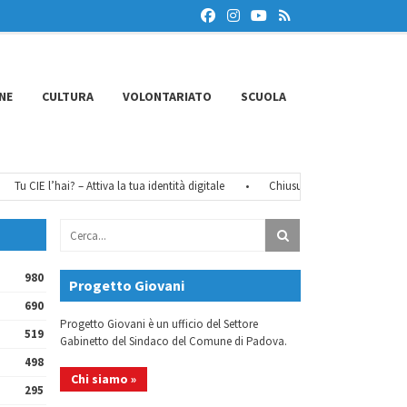
NE
CULTURA
VOLONTARIATO
SCUOLA
Tu CIE l’hai? – Attiva la tua identità digitale
•
Chiusure estive 2026
•
Fé
980
Progetto Giovani
690
Progetto Giovani è un ufficio del Settore
519
Gabinetto del Sindaco del Comune di Padova.
498
Chi siamo »
295