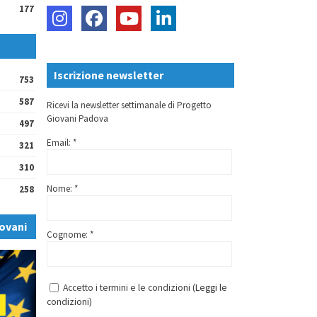
177
Iscrizione newsletter
753
587
Ricevi la newsletter settimanale di Progetto
Giovani Padova
497
Email: *
321
310
Nome: *
258
ovani
Cognome: *
Accetto i termini e le condizioni (
Leggi le
condizioni
)