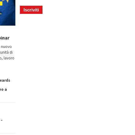
binar
n nuovo
tunità di
io, lavoro
owards
eo a
 –