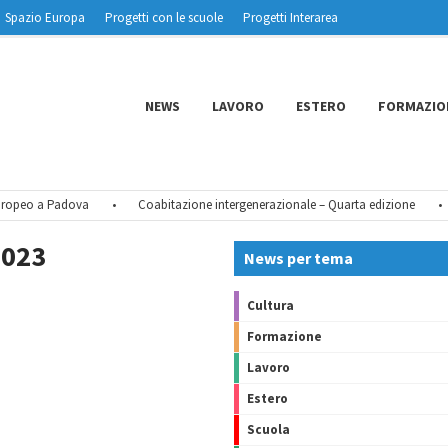
Spazio Europa
Progetti con le scuole
Progetti Interarea
NEWS
LAVORO
ESTERO
FORMAZIO
opeo a Padova
•
Coabitazione intergenerazionale – Quarta edizione
•
023
News per tema
Cultura
Formazione
Lavoro
Estero
Scuola