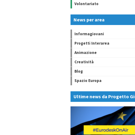
Volontariato
News per area
Informagiovani
Progetti Interarea
Animazione
Creatività
Blog
Spazio Europa
Ultime news da Progetto Gi