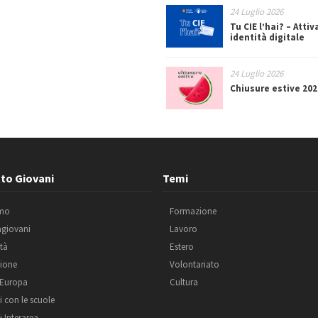
24 Luglio 2026
Tu CIE l’hai? – Attiv
identità digitale
24 Luglio 2026
Chiusure estive 202
to Giovani
Temi
amo
Formazione
agiovani
Lavoro
ità
Estero
ione
Volontariato
 Europa
Cultura
i con le scuole
i Interarea