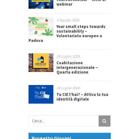
webinar
4 Agosto 2026
Your small steps towards
sustainability –
Volontariato europeo a
Padova
24 Luglio 2026
Coabitazione
intergenerazionale –
Quarta edizione
24 Luglio 2026
Tu CIE l’hai? – Attiva la tua
identità digitale
Progetto Giovani