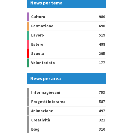
News per tema
Cultura
980
Formazione
690
Lavoro
519
Estero
498
Scuola
295
Volontariato
177
News per area
Informagiovani
753
Progetti Interarea
587
Animazione
497
Creatività
321
Blog
310