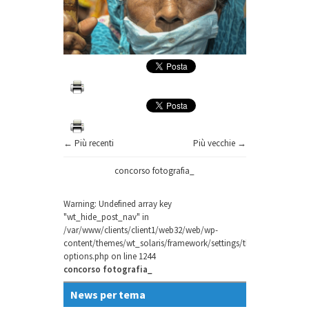
← Più recenti
Più vecchie →
concorso fotografia_
Warning
: Undefined array key
"wt_hide_post_nav" in
/var/www/clients/client1/web32/web/wp-
content/themes/wt_solaris/framework/settings/theme-
options.php
on line
1244
concorso fotografia_
News per tema