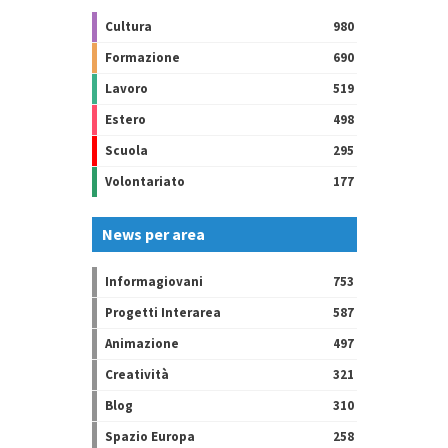
Cultura
980
Formazione
690
Lavoro
519
Estero
498
Scuola
295
Volontariato
177
News per area
Informagiovani
753
Progetti Interarea
587
Animazione
497
Creatività
321
Blog
310
Spazio Europa
258