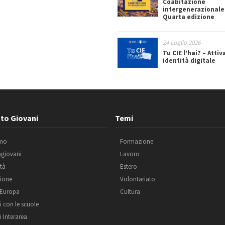
Coabitazione
intergenerazionale
Quarta edizione
24 Luglio 2026
Tu CIE l’hai? – Attiv
identità digitale
to Giovani
Temi
amo
Formazione
agiovani
Lavoro
ità
Estero
ione
Volontariato
 Europa
Cultura
i con le scuole
i Interarea