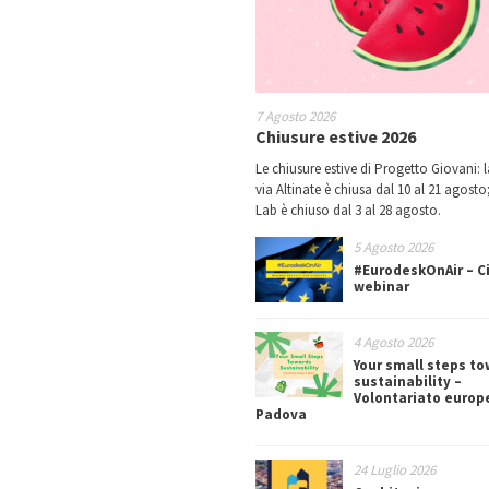
7 Agosto 2026
Chiusure estive 2026
Le chiusure estive di Progetto Giovani: l
via Altinate è chiusa dal 10 al 21 agosto;
Lab è chiuso dal 3 al 28 agosto.
5 Agosto 2026
#EurodeskOnAir – Ci
webinar
4 Agosto 2026
Your small steps t
sustainability –
Volontariato europ
Padova
24 Luglio 2026