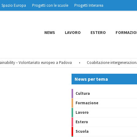
Spazio Europa
Progetti con le scuole
Progetti Interarea
NEWS
LAVORO
ESTERO
FORMAZIO
ability – Volontariato europeo a Padova
•
Coabitazione intergenerazionale 
News per tema
Cultura
Formazione
Lavoro
Estero
Scuola