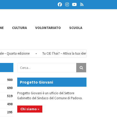
NE
CULTURA
VOLONTARIATO
SCUOLA
– Quarta edizione
•
Tu CIE l’hai? – Attiva la tua identità digitale
•
FéMO
980
Progetto Giovani
690
Progetto Giovani è un ufficio del Settore
519
Gabinetto del Sindaco del Comune di Padova.
498
Chi siamo »
295