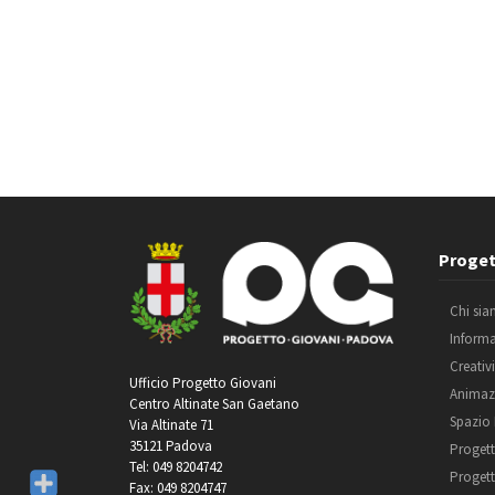
Proget
Chi si
Inform
Creativ
Ufficio Progetto Giovani
Animaz
Centro Altinate San Gaetano
Spazio
Via Altinate 71
35121 Padova
Progett
Tel: 049 8204742
Progett
Fax: 049 8204747