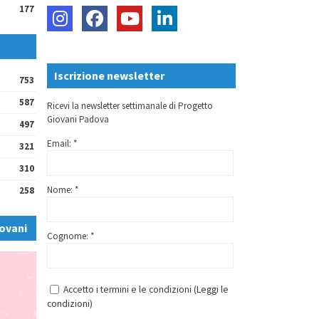
177
Iscrizione newsletter
753
587
Ricevi la newsletter settimanale di Progetto
Giovani Padova
497
Email: *
321
310
Nome: *
258
ovani
Cognome: *
Accetto i termini e le condizioni (
Leggi le
condizioni
)