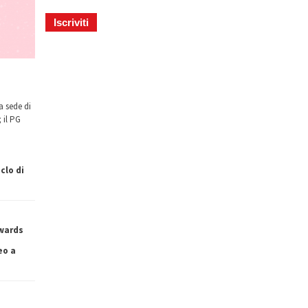
a sede di
 il PG
clo di
owards
eo a