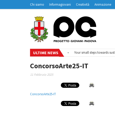
Chi siamo
Informagiovani
Creatività
Animazione
Contatti
Padovanet
ULTIME NEWS
•
#EurodeskOnAir – Ciclo di webinar
•
Your small steps towards sustain
ConcorsoArte25-IT
11 Febbraio 2025
ConcorsoArte25-IT