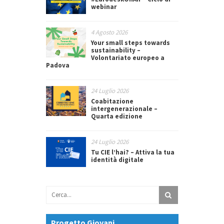
webinar
4 Agosto 2026
Your small steps towards
sustainability –
Volontariato europeo a
Padova
24 Luglio 2026
Coabitazione
intergenerazionale –
Quarta edizione
24 Luglio 2026
Tu CIE l’hai? – Attiva la tua
identità digitale
Progetto Giovani