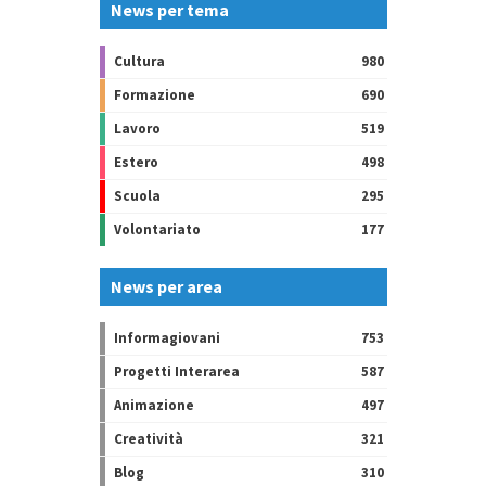
News per tema
Cultura
980
Formazione
690
Lavoro
519
Estero
498
Scuola
295
Volontariato
177
News per area
Informagiovani
753
Progetti Interarea
587
Animazione
497
Creatività
321
Blog
310