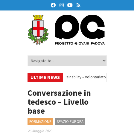
ULTIME NEWS
•
Your small steps towards sustainability – Volontariato europeo a Padova
azione finanziaria
•
Oxford Debate Lab – Borse di studio 2026/27
•
Conversazione in
tedesco – Livello
base
FORMAZIONE
SPAZIO EUROPA
26 Maggio 2023