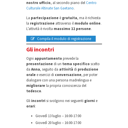
nostro ufficio
, al secondo piano del
Centro
Culturale Altinate San Gaetano
.
La
partecipazione
è
gratuita
, ma è richiesta
la
registrazione
attraverso il
modulo online
.
L’attività è rivolta
massimo 12 persone
.
Compila il modulo di registrazione
Gli incontri
Ogni
appuntamento
prevede la
presentazione
di un
tema specifico
scelto
da
Anna
, seguito da
attività
di
produzione
orale
e esercizi di
conversazione
, per poter
dialogare con una persona madrelingua e
migliorare
la propria conoscenza del
tedesco
.
Gli
incontri
si svolgono nei seguenti
giorni
e
orari
:
Giovedì 13 luglio – 16:00-17:00
Giovedì 20 luglio – 16:00-17:00