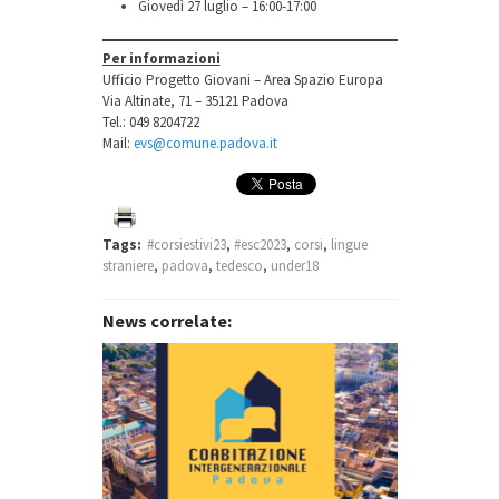
Giovedì 27 luglio – 16:00-17:00
Per informazioni
Ufficio Progetto Giovani – Area Spazio Europa
Via Altinate, 71 – 35121 Padova
Tel.: 049 8204722
Mail:
evs@comune.padova.it
Tags:
#corsiestivi23
,
#esc2023
,
corsi
,
lingue
straniere
,
padova
,
tedesco
,
under18
News correlate: