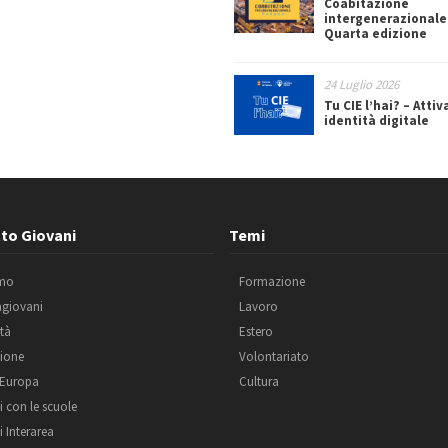
Coabitazione
intergenerazionale
Quarta edizione
24 Luglio 2026
Tu CIE l’hai? – Attiv
identità digitale
to Giovani
Temi
amo
Formazione
agiovani
Lavoro
ità
Estero
ione
Volontariato
 Europa
Cultura
i con le scuole
i Interarea