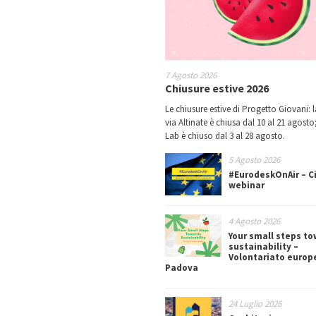
7 Agosto 2026
Chiusure estive 2026
Le chiusure estive di Progetto Giovani: l
via Altinate è chiusa dal 10 al 21 agosto;
Lab è chiuso dal 3 al 28 agosto.
5 Agosto 2026
#EurodeskOnAir – Ci
webinar
4 Agosto 2026
Your small steps t
sustainability –
Volontariato europ
Padova
24 Luglio 2026