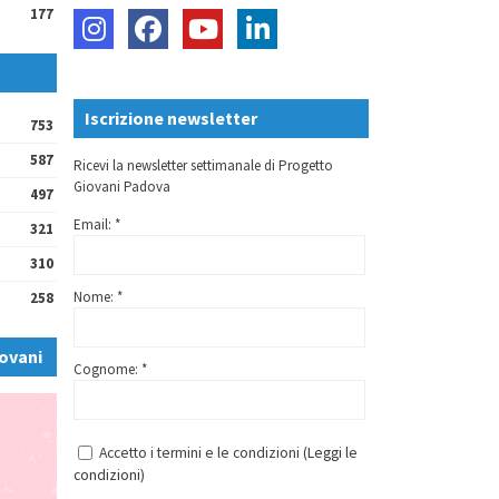
177
Iscrizione newsletter
753
587
Ricevi la newsletter settimanale di Progetto
Giovani Padova
497
Email: *
321
310
Nome: *
258
ovani
Cognome: *
Accetto i termini e le condizioni (
Leggi le
condizioni
)