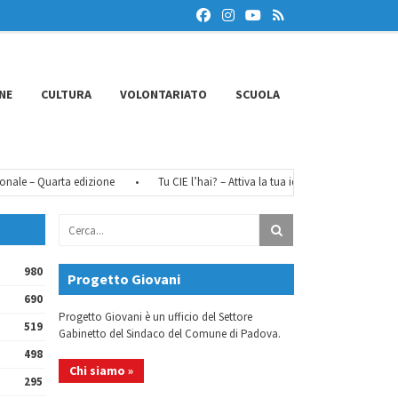
NE
CULTURA
VOLONTARIATO
SCUOLA
e – Quarta edizione
•
Tu CIE l’hai? – Attiva la tua identità digitale
•
Fé
980
Progetto Giovani
690
Progetto Giovani è un ufficio del Settore
519
Gabinetto del Sindaco del Comune di Padova.
498
Chi siamo »
295