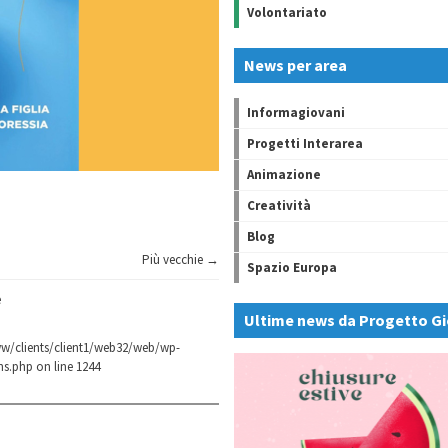
Volontariato
News per area
Informagiovani
Progetti Interarea
Animazione
Creatività
Blog
Più vecchie →
Spazio Europa
e
Ultime news da Progetto Gi
w/clients/client1/web32/web/wp-
ns.php
on line
1244