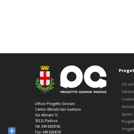
Proget
Chi si
Inform
Creativ
Ufficio Progetto Giovani
Animaz
Centro Altinate San Gaetano
Spazio
Via Altinate 71
35121 Padova
Progett
Tel: 049 8204742
Progett
Fax: 049 8204747