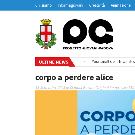
Chi siamo
Informagiovani
Creatività
Animazione
Contatti
Padovanet
ULTIME NEWS
6
•
#EurodeskOnAir – Ciclo di webinar
•
Your small steps towards sust
corpo a perdere alice
13 Settembre 2023
di
Claudia Barato
Original Image size:
550 