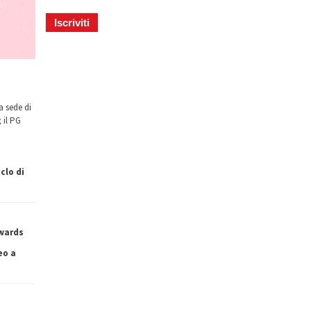
a sede di
 il PG
clo di
owards
eo a