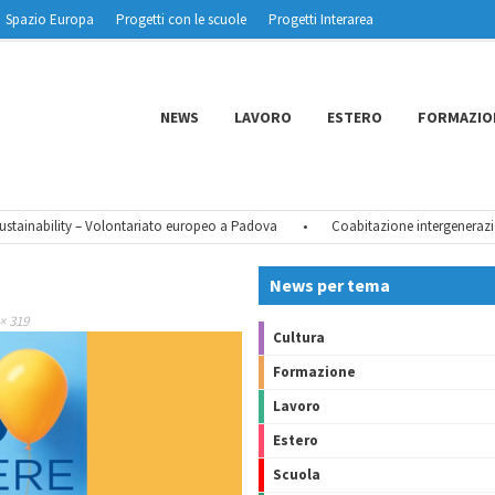
Spazio Europa
Progetti con le scuole
Progetti Interarea
NEWS
LAVORO
ESTERO
FORMAZIO
ainability – Volontariato europeo a Padova
•
Coabitazione intergenerazional
News per tema
× 319
Cultura
Formazione
Lavoro
Estero
Scuola