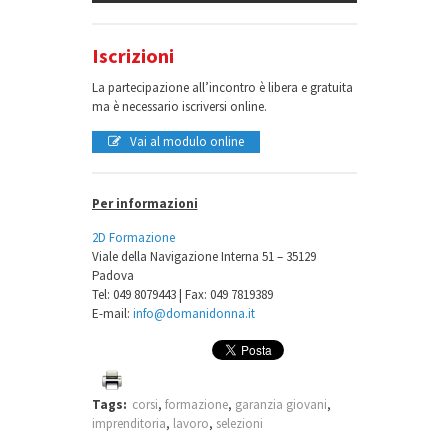
Iscrizioni
La partecipazione all’incontro è libera e gratuita
ma è necessario iscriversi online.
Vai al modulo online
Per informazioni
2D Formazione
Viale della Navigazione Interna 51 – 35129
Padova
Tel: 049 8079443 | Fax: 049 7819389
E-mail:
info@domanidonna.it
Tags:
corsi
,
formazione
,
garanzia giovani
,
imprenditoria
,
lavoro
,
selezioni