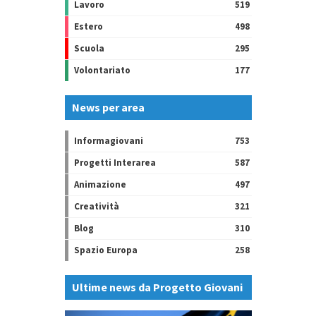
Lavoro
519
Estero
498
Scuola
295
Volontariato
177
News per area
Informagiovani
753
Progetti Interarea
587
Animazione
497
Creatività
321
Blog
310
Spazio Europa
258
Ultime news da Progetto Giovani