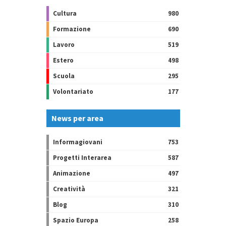
Cultura
980
Formazione
690
Lavoro
519
Estero
498
Scuola
295
Volontariato
177
News per area
Informagiovani
753
Progetti Interarea
587
Animazione
497
Creatività
321
Blog
310
Spazio Europa
258