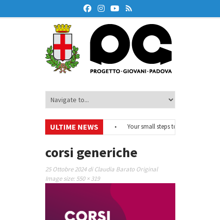
ULTIME NEWS
#EurodeskOnAir – Ciclo di webinar
•
Your small steps towards sustainabil
 di educazione finanziaria
•
Oxford Debate Lab – Borse di studio 2026/27
corsi generiche
25 Ottobre 2024
di
Claudia Barato
Original
Image size:
550 × 319