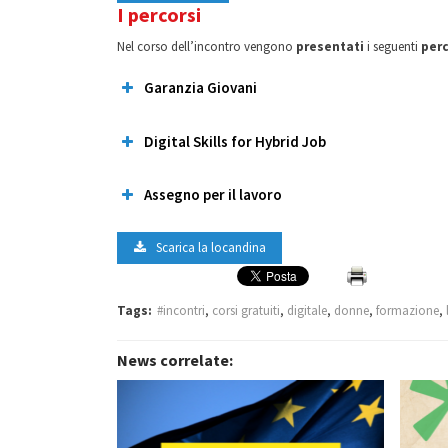
I percorsi
Nel corso dell’incontro vengono
presentati
i seguenti
perc
Garanzia Giovani
Digital Skills for Hybrid Job
Assegno per il lavoro
Scarica la locandina
Tags:
#incontri
,
corsi gratuiti
,
digitale
,
donne
,
formazione
,
News correlate: