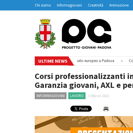
Chi siamo
Informagiovani
Creatività
Animazione
Contatti
Padovanet
ULTIME NEWS
mall steps towards sustainability – Volontariato europeo a Padova
•
Coabita
Corsi professionalizzanti i
Garanzia giovani, AXL e pe
INFORMAGIOVANI
LAVORO
5 Marzo 2021