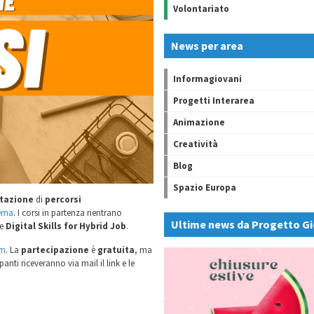
Volontariato
News per area
Informagiovani
Progetti Interarea
Animazione
Creatività
Blog
Spazio Europa
tazione
di
percorsi
ema
. I corsi in partenza rientrano
Ultime news da Progetto Gi
e
Digital Skills for Hybrid Job
.
m
. La
partecipazione
è
gratuita
, ma
panti riceveranno via mail il link e le