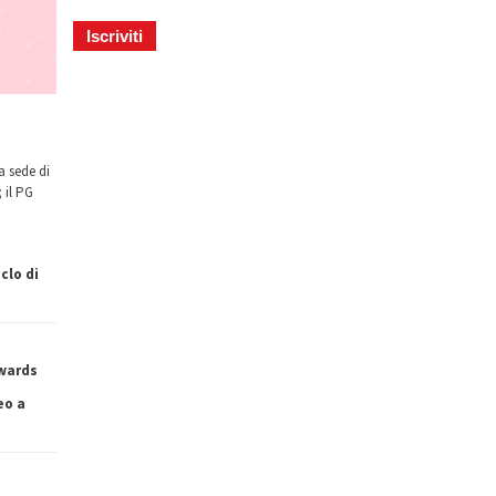
a sede di
 il PG
clo di
owards
eo a