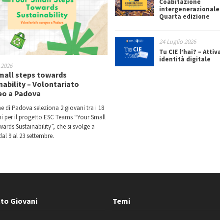
Coabitazione
intergenerazionale
Quarta edizione
24 Luglio 2026
Tu CIE l’hai? – Attiv
identità digitale
 2026
mall steps towards
nability – Volontariato
eo a Padova
e di Padova seleziona 2 giovani tra i 18
nni per il progetto ESC Teams “Your Small
ards Sustainability”, che si svolge a
al 9 al 23 settembre.
to Giovani
Temi