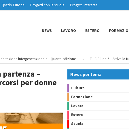
Spazio Europa
Progetti con le scuole
Progetti Interarea
NEWS
LAVORO
ESTERO
FORMAZIO
zione intergenerazionale – Quarta edizione
•
Tu CIE l’hai? – Attiva la tua ide
n partenza –
News per tema
rcorsi per donne
Cultura
Formazione
Lavoro
Estero
Scuola