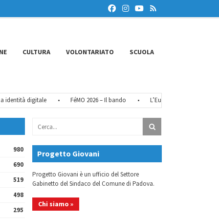
NE
CULTURA
VOLONTARIATO
SCUOLA
ntità digitale
•
FéMO 2026 – Il bando
•
L’Europa che vorrei – Voci dal
980
Progetto Giovani
690
Progetto Giovani è un ufficio del Settore
519
Gabinetto del Sindaco del Comune di Padova.
498
Chi siamo »
295