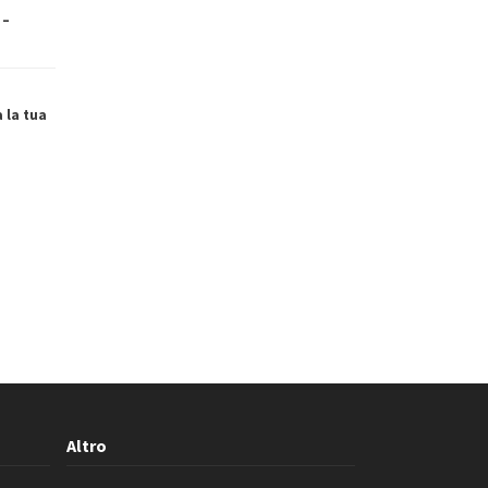
 –
a la tua
Altro