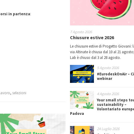
orsi in partenza
:
7 Agosto 2026
Chiusure estive 2026
Le chiusure estive di Progetto Giovani: l
via Altinate è chiusa dal 10 al 21 agosto;
Lab è chiuso dal 3 al 28 agosto.
5 Agosto 2026
#EurodeskOnAir – Ci
webinar
lavoro
,
selezioni
4 Agosto 2026
Your small steps t
sustainability –
Volontariato europ
Padova
24 Luglio 2026