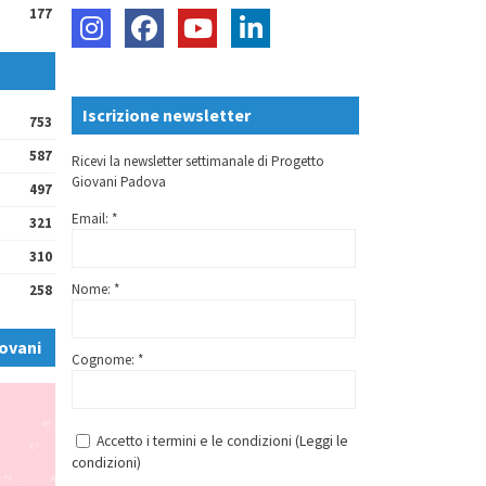
177
Iscrizione newsletter
753
587
Ricevi la newsletter settimanale di Progetto
Giovani Padova
497
Email: *
321
310
Nome: *
258
ovani
Cognome: *
Accetto i termini e le condizioni (
Leggi le
condizioni
)