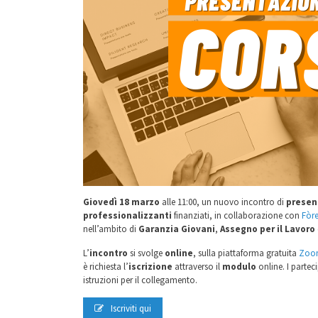
Giovedì 18 marzo
alle 11:00, un nuovo incontro di
presen
professionalizzanti
finanziati, in collaborazione con
Fòr
nell’ambito di
Garanzia Giovani
,
Assegno per il Lavoro
L’
incontro
si svolge
online
, sulla piattaforma gratuita
Zoo
è richiesta l’
iscrizione
attraverso il
modulo
online. I parteci
istruzioni per il collegamento.
Iscriviti qui