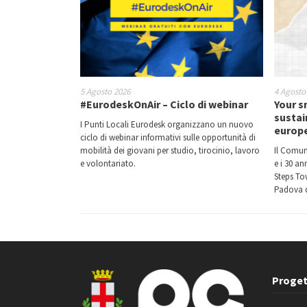
5 Agosto 2026
4 Agosto
#EurodeskOnAir – Ciclo di webinar
Your s
sustai
I Punti Locali Eurodesk organizzano un nuovo
europ
ciclo di webinar informativi sulle opportunità di
mobilità dei giovani per studio, tirocinio, lavoro
Il Comun
e volontariato.
e i 30 a
Steps Tow
Padova d
Proget