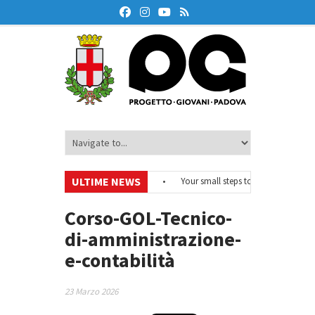
ULTIME NEWS
#EurodeskOnAir – Ciclo di webinar
•
Your small steps towards sustainabil
 di educazione finanziaria
•
Oxford Debate Lab – Borse di studio 2026/27
Corso-GOL-Tecnico-
di-amministrazione-
e-contabilità
23 Marzo 2026