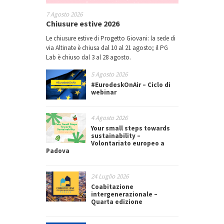
7 Agosto 2026
Chiusure estive 2026
Le chiusure estive di Progetto Giovani: la sede di
via Altinate è chiusa dal 10 al 21 agosto; il PG
Lab è chiuso dal 3 al 28 agosto.
5 Agosto 2026
#EurodeskOnAir – Ciclo di
webinar
4 Agosto 2026
Your small steps towards
sustainability –
Volontariato europeo a
Padova
24 Luglio 2026
Coabitazione
intergenerazionale –
Quarta edizione