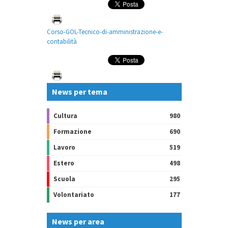
Corso-GOL-Tecnico-di-amministrazione-e-
contabilità
News per tema
Cultura
980
Formazione
690
Lavoro
519
Estero
498
Scuola
295
Volontariato
177
News per area