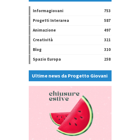
Informagiovani
753
Progetti Interarea
587
Animazione
497
Creatività
321
Blog
310
Spazio Europa
258
Ultime news da Progetto Giovani