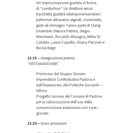
Un’improvvisazione guidata in forma
di “conduction”. Un direttore senza
bacchetta guiderà estemporaneamente i
performer attraverso segnali, movimenti,
gesti ed immagini. Fanno parte di Clang
Ensemble: Debora Petrina, Sergio
Marchesini, Riccardo Marogna, Mirko Di
Cataldo, Laura Copiello, Eliana Pecorari e
Nicola Negri
21:15
–
Assegnazione premio
“VISTOdaiGIOVANI”
Promosso dal Gruppo Giovani
Imprenditori Confindustria Padova e
dall’Assessorato alle Politiche Giovanili —
Ufficio
Progetto Giovani del Comune di Padova
per la valorizzazione dell’uso della
comunicazione audiovisiva con e per i
giovani
21:30
–
Inizio proiezioni