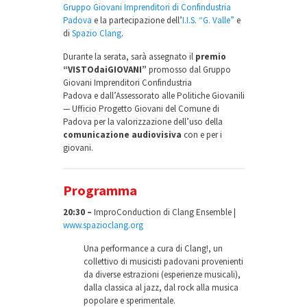
Gruppo Giovani Imprenditori di Confindustria
Padova
e la partecipazione dell’
I.I.S. “G. Valle”
e
di
Spazio Clang
.
Durante la serata, sarà assegnato il
premio
“VISTOdaiGIOVANI”
promosso dal Gruppo
Giovani Imprenditori Confindustria
Padova e dall’Assessorato alle Politiche Giovanili
— Ufficio Progetto Giovani del Comune di
Padova per la valorizzazione dell’uso della
comunicazione audiovisiva
con e per i
giovani.
Programma
20:30 –
ImproConduction di Clang Ensemble |
www.spazioclang.org
Una performance a cura di Clang!, un
collettivo di musicisti padovani provenienti
da diverse estrazioni (esperienze musicali),
dalla classica al jazz, dal rock alla musica
popolare e sperimentale.