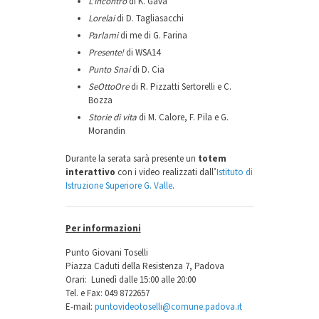
L’incontro
di K. Gava
Lorelai
di D. Tagliasacchi
Parlami
di me di G. Farina
Presente!
di WSA14
Punto Snai
di D. Cia
SeOttoOre
di R. Pizzatti Sertorelli e C.
Bozza
Storie di vita
di M. Calore, F. Pila e G.
Morandin
Durante la serata sarà presente un
totem
interattivo
con i video realizzati dall’
Istituto di
Istruzione Superiore G. Valle
.
Per informazioni
Punto Giovani Toselli
Piazza Caduti della Resistenza 7, Padova
Orari: Lunedì dalle 15:00 alle 20:00
Tel. e Fax: 049 8722657
E-mail:
puntovideotoselli@comune.padova.it