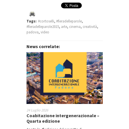
Tags:
#cortoselli
,
#fieradelleparole
,
#fieradelleparole2015
,
arte
,
cinema
,
creatività
,
padova
,
video
News correlate:
24 Luglio 2026
Coabitazione intergenerazionale –
Quarta edizione