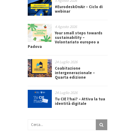
5 Agosto 2026
#EurodeskOnAir – Ciclo di
webinar
4 Agosto 2026
Your small steps towards
sustainability –
Volontariato europeo a
Padova
24 Luglio 2026
Coabitazione
intergenerazionale –
Quarta edizione
24 Luglio 2026
Tu CIE l’hai? – Attiva la tua
identità digitale