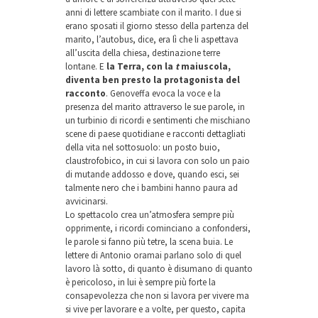
anni di lettere scambiate con il marito. I due si
erano sposati il giorno stesso della partenza del
marito, l’autobus, dice, era lì che li aspettava
all’uscita della chiesa, destinazione terre
lontane. E
la Terra, con la
t
maiuscola,
diventa ben presto la protagonista del
racconto
. Genoveffa evoca la voce e la
presenza del marito attraverso le sue parole, in
un turbinio di ricordi e sentimenti che mischiano
scene di paese quotidiane e racconti dettagliati
della vita nel sottosuolo: un posto buio,
claustrofobico, in cui si lavora con solo un paio
di mutande addosso e dove, quando esci, sei
talmente nero che i bambini hanno paura ad
avvicinarsi.
Lo spettacolo crea un’atmosfera sempre più
opprimente, i ricordi cominciano a confondersi,
le parole si fanno più tetre, la scena buia. Le
lettere di Antonio oramai parlano solo di quel
lavoro là sotto, di quanto è disumano di quanto
è pericoloso, in lui è sempre più forte la
consapevolezza che non si lavora per vivere ma
si vive per lavorare e a volte, per questo, capita