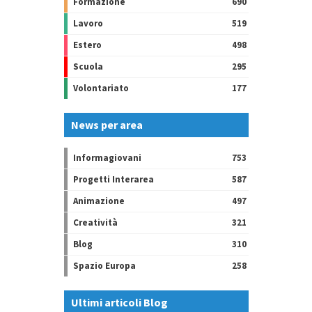
Formazione
690
Lavoro
519
Estero
498
Scuola
295
Volontariato
177
News per area
Informagiovani
753
Progetti Interarea
587
Animazione
497
Creatività
321
Blog
310
Spazio Europa
258
Ultimi articoli Blog