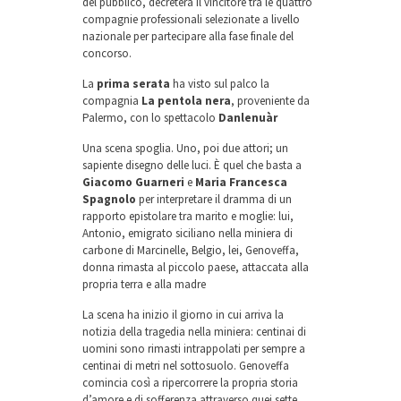
del pubblico, decreterà il vincitore tra le quattro
compagnie professionali selezionate a livello
nazionale per partecipare alla fase finale del
concorso.
La
prima serata
ha visto sul palco la
compagnia
La pentola nera
, proveniente da
Palermo, con lo spettacolo
Danlenuàr
Una scena spoglia. Uno, poi due attori; un
sapiente disegno delle luci. È quel che basta a
Giacomo Guarneri
e
Maria Francesca
Spagnolo
per interpretare il dramma di un
rapporto epistolare tra marito e moglie: lui,
Antonio, emigrato siciliano nella miniera di
carbone di Marcinelle, Belgio, lei, Genoveffa,
donna rimasta al piccolo paese, attaccata alla
propria terra e alla madre
La scena ha inizio il giorno in cui arriva la
notizia della tragedia nella miniera: centinai di
uomini sono rimasti intrappolati per sempre a
centinai di metri nel sottosuolo. Genoveffa
comincia così a ripercorrere la propria storia
d’amore e di sofferenza attraverso quei sette