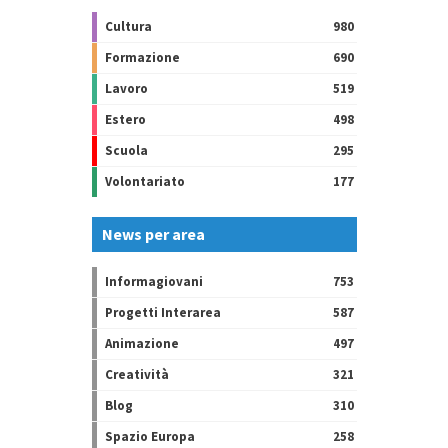
Cultura
980
Formazione
690
Lavoro
519
Estero
498
Scuola
295
Volontariato
177
News per area
Informagiovani
753
Progetti Interarea
587
Animazione
497
Creatività
321
Blog
310
Spazio Europa
258