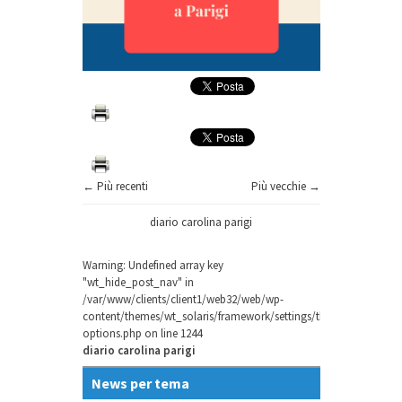
← Più recenti
Più vecchie →
diario carolina parigi
Warning
: Undefined array key
"wt_hide_post_nav" in
/var/www/clients/client1/web32/web/wp-
content/themes/wt_solaris/framework/settings/theme-
options.php
on line
1244
diario carolina parigi
News per tema