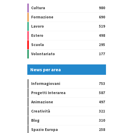
Cultura
980
Formazione
690
Lavoro
519
Estero
498
Scuola
295
Volontariato
177
News per area
Informagiovani
753
Progetti Interarea
587
Animazione
497
Creatività
321
Blog
310
Spazio Europa
258