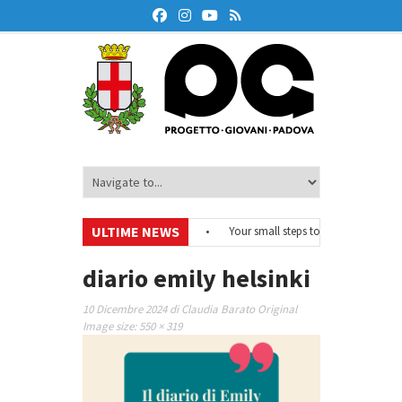
ULTIME NEWS
#EurodeskOnAir – Ciclo di webinar
•
Your small steps towards sustainabili
di educazione finanziaria
•
Oxford Debate Lab – Borse di studio 2026/27
•
diario emily helsinki
10 Dicembre 2024
di
Claudia Barato
Original
Image size:
550 × 319