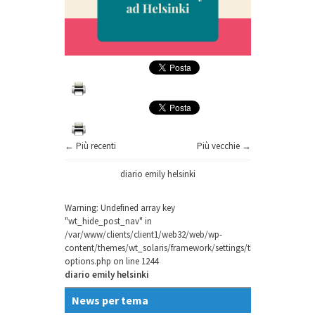
← Più recenti
Più vecchie →
diario emily helsinki
Warning
: Undefined array key
"wt_hide_post_nav" in
/var/www/clients/client1/web32/web/wp-
content/themes/wt_solaris/framework/settings/theme-
options.php
on line
1244
diario emily helsinki
News per tema