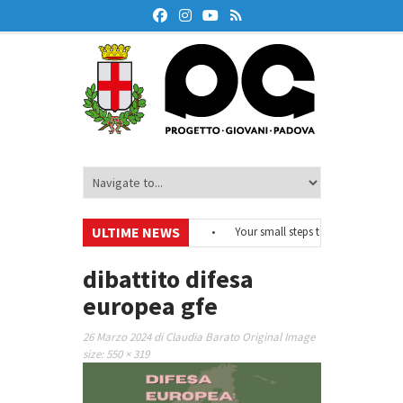
ULTIME NEWS
#EurodeskOnAir – Ciclo di webinar
•
Your small steps towards sustainabil
 di educazione finanziaria
•
Oxford Debate Lab – Borse di studio 2026/27
dibattito difesa
europea gfe
26 Marzo 2024
di
Claudia Barato
Original Image
size:
550 × 319