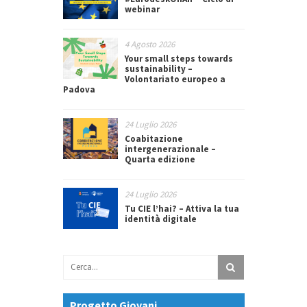
webinar
4 Agosto 2026
Your small steps towards
sustainability –
Volontariato europeo a
Padova
24 Luglio 2026
Coabitazione
intergenerazionale –
Quarta edizione
24 Luglio 2026
Tu CIE l’hai? – Attiva la tua
identità digitale
Progetto Giovani