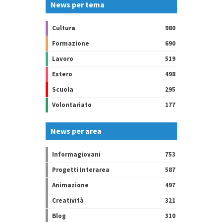
News per tema
Cultura
980
Formazione
690
Lavoro
519
Estero
498
Scuola
295
Volontariato
177
News per area
Informagiovani
753
Progetti Interarea
587
Animazione
497
Creatività
321
Blog
310