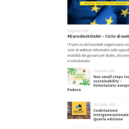
5 Agosto 2026
#EurodeskOnAir – Ciclo di we
I Punti Locali Eurodesk organizzano u
ciclo di webinar informativi sulle oppor
mobilità dei giovani per studio, tirocin
e volontariato.
4 Agosto 2026
Your small steps t
sustainability –
Volontariato europ
Padova
24 Luglio 2026
Coabitazione
intergenerazionale
Quarta edizione