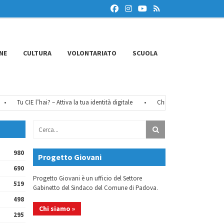
NE
CULTURA
VOLONTARIATO
SCUOLA
Tu CIE l’hai? – Attiva la tua identità digitale
•
Chiusure estive 2026
•
980
Progetto Giovani
690
Progetto Giovani è un ufficio del Settore
519
Gabinetto del Sindaco del Comune di Padova.
498
Chi siamo »
295