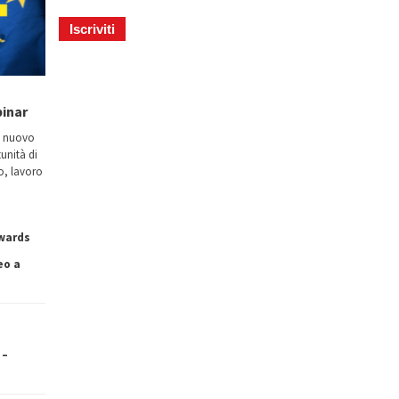
binar
n nuovo
tunità di
io, lavoro
owards
eo a
 –