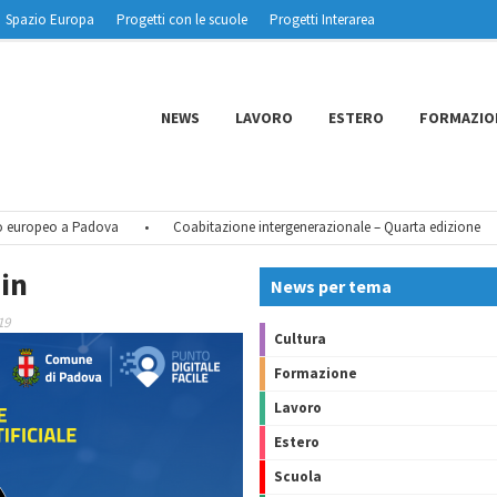
Spazio Europa
Progetti con le scuole
Progetti Interarea
NEWS
LAVORO
ESTERO
FORMAZIO
uropeo a Padova
•
Coabitazione intergenerazionale – Quarta edizione
•
min
News per tema
19
Cultura
Formazione
Lavoro
Estero
Scuola