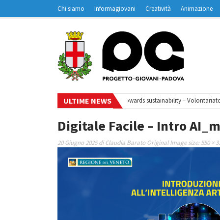
Chi siamo
Informagiovani
Creatività
Animazione
Contatti
Padovanet
ULTIME NEWS
Ciclo di webinar
•
Your small steps towards sustainability – Volontariato e
Digitale Facile – Intro AI_
20 Giugno 2025
di
Claudia Barato
Original Image size:
550 × 3