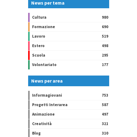
News per tema
Cultura
980
Formazione
690
Lavoro
519
Estero
498
Scuola
295
Volontariato
177
News per area
Informagiovani
753
Progetti Interarea
587
Animazione
497
Creatività
321
Blog
310