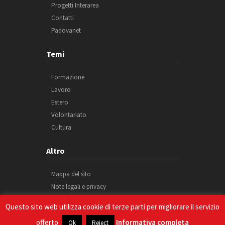
Progetti Interarea
Contatti
Padovanet
Temi
Formazione
Lavoro
Estero
Volontariato
Cultura
Altro
Mappa del sito
Note legali e privacy
Cookie
Questo sito web utilizza cookie di terze parti per migliorare il servizio
Credits
offerto
Informativa completa
Ok
Reject