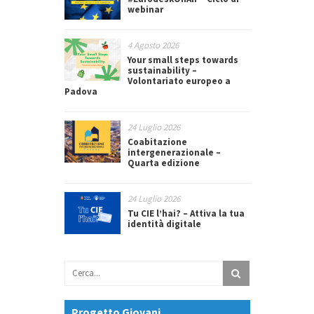
webinar
4 Agosto 2026
Your small steps towards
sustainability –
Volontariato europeo a
Padova
24 Luglio 2026
Coabitazione
intergenerazionale –
Quarta edizione
24 Luglio 2026
Tu CIE l’hai? – Attiva la tua
identità digitale
Progetto Giovani