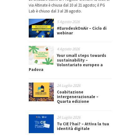
via Altinate è chiusa dal 10 al 21 agosto; il PG
Lab è chiuso dal 3 al 28 agosto.
5 Agosto 2026
#EurodeskOnAir – Ciclo di
webinar
4 Agosto 2026
Your small steps towards
sustainability –
Volontariato europeo a
Padova
24 Luglio 2026
Coabitazione
intergenerazionale –
Quarta edizione
24 Luglio 2026
Tu CIE l’hai? – Attiva la tua
identità digitale