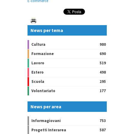
E-commerce
News per tema
Cultura
980
Formazione
690
Lavoro
519
Estero
498
Scuola
295
Volontariato
177
News per area
Informagiovani
753
Progetti Interarea
587