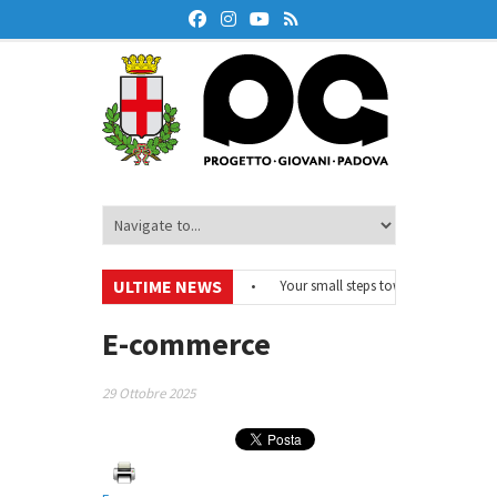
ULTIME NEWS
#EurodeskOnAir – Ciclo di webinar
•
Your small steps towards sustainabili
di educazione finanziaria
•
Oxford Debate Lab – Borse di studio 2026/27
•
E-commerce
29 Ottobre 2025