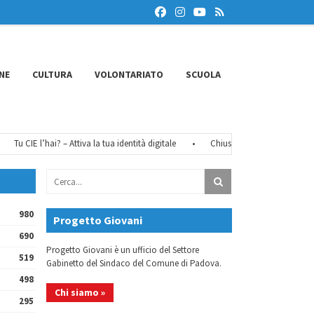
NE
CULTURA
VOLONTARIATO
SCUOLA
Tu CIE l’hai? – Attiva la tua identità digitale
•
Chiusure estive 2026
•
Fé
980
Progetto Giovani
690
Progetto Giovani è un ufficio del Settore
519
Gabinetto del Sindaco del Comune di Padova.
498
Chi siamo »
295