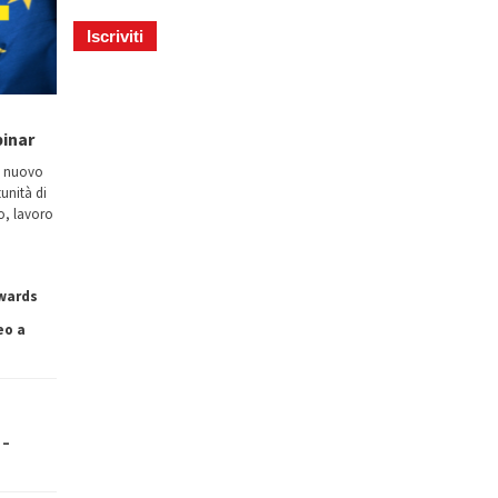
binar
n nuovo
tunità di
io, lavoro
owards
eo a
 –