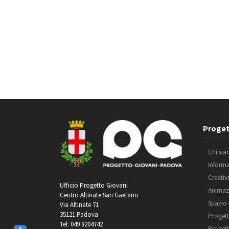
Proget
Chi si
Inform
Creativ
Ufficio Progetto Giovani
Animaz
Centro Altinate San Gaetano
Spazio
Via Altinate 71
35121 Padova
Progett
Tel: 049 8204742
Progett