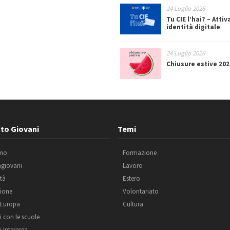
24 Luglio 2026
Tu CIE l’hai? – Attiv
identità digitale
24 Luglio 2026
Chiusure estive 202
to Giovani
Temi
amo
Formazione
agiovani
Lavoro
ità
Estero
ione
Volontariato
 Europa
Cultura
i con le scuole
i Interarea