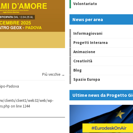
Volontariato
News per area
Informagiovani
Progetti Interarea
Animazione
Creatività
Blog
Più vecchie →
Spazio Europa
cipo-Padova
Ultime news da Progetto Gi
w/clients/client1/web32/web/wp-
ns.php
on line
1244