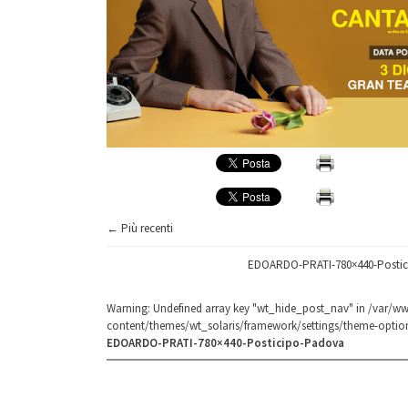
← Più recenti
EDOARDO-PRATI-780×440-Posti
Warning
: Undefined array key "wt_hide_post_nav" in
/var/ww
content/themes/wt_solaris/framework/settings/theme-optio
EDOARDO-PRATI-780×440-Posticipo-Padova