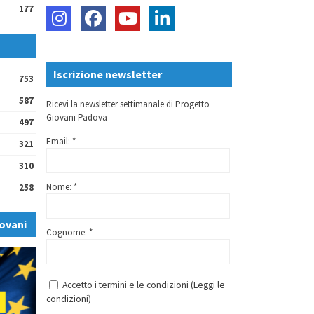
177
Iscrizione newsletter
753
587
Ricevi la newsletter settimanale di Progetto
Giovani Padova
497
Email: *
321
310
Nome: *
258
ovani
Cognome: *
Accetto i termini e le condizioni (
Leggi le
condizioni
)