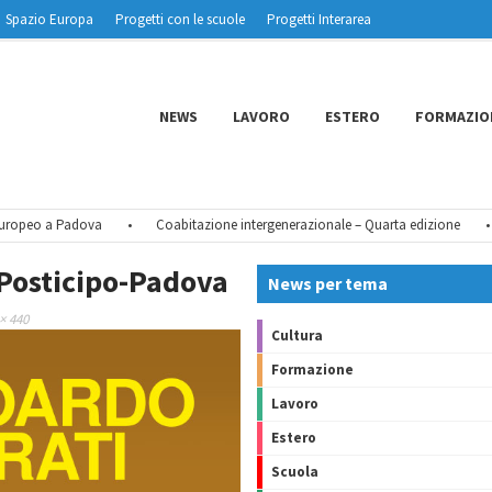
Spazio Europa
Progetti con le scuole
Progetti Interarea
NEWS
LAVORO
ESTERO
FORMAZIO
ropeo a Padova
•
Coabitazione intergenerazionale – Quarta edizione
•
osticipo-Padova
News per tema
× 440
Cultura
Formazione
Lavoro
Estero
Scuola