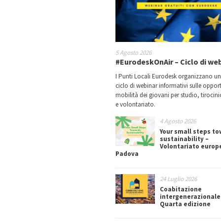
5 Agosto 2026
#EurodeskOnAir – Ciclo di we
I Punti Locali Eurodesk organizzano u
ciclo di webinar informativi sulle oppor
mobilità dei giovani per studio, tirocin
e volontariato.
4 Agosto 2026
Your small steps t
sustainability –
Volontariato europ
Padova
24 Luglio 2026
Coabitazione
intergenerazionale
Quarta edizione