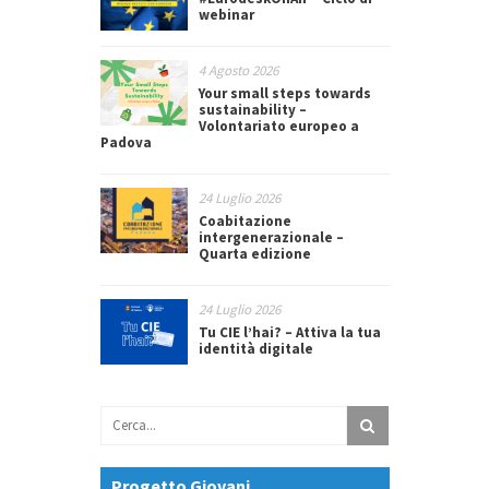
webinar
4 Agosto 2026
Your small steps towards
sustainability –
Volontariato europeo a
Padova
24 Luglio 2026
Coabitazione
intergenerazionale –
Quarta edizione
24 Luglio 2026
Tu CIE l’hai? – Attiva la tua
identità digitale
Progetto Giovani