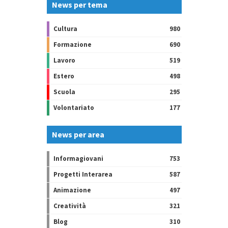
News per tema
Cultura
980
Formazione
690
Lavoro
519
Estero
498
Scuola
295
Volontariato
177
News per area
Informagiovani
753
Progetti Interarea
587
Animazione
497
Creatività
321
Blog
310