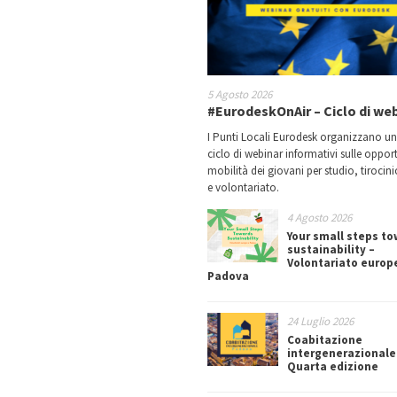
5 Agosto 2026
#EurodeskOnAir – Ciclo di we
I Punti Locali Eurodesk organizzano u
ciclo di webinar informativi sulle oppor
mobilità dei giovani per studio, tirocin
e volontariato.
4 Agosto 2026
Your small steps t
sustainability –
Volontariato europ
Padova
24 Luglio 2026
Coabitazione
intergenerazionale
Quarta edizione