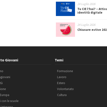
24 Luglio 2026
Tu CIE l’hai? – Attiv
identità digitale
24 Luglio 2026
Chiusure estive 202
to Giovani
Temi
amo
Formazione
agiovani
Lavoro
ità
Estero
ione
Volontariato
 Europa
Cultura
i con le scuole
i Interarea