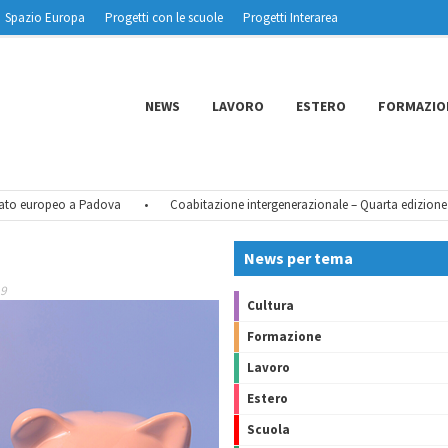
Spazio Europa
Progetti con le scuole
Progetti Interarea
NEWS
LAVORO
ESTERO
FORMAZIO
o europeo a Padova
•
Coabitazione intergenerazionale – Quarta edizione
•
News per tema
19
Cultura
Formazione
Lavoro
Estero
Scuola