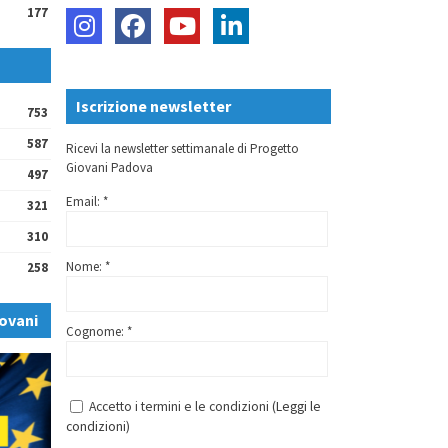
177
Iscrizione newsletter
753
587
Ricevi la newsletter settimanale di Progetto
Giovani Padova
497
Email: *
321
310
Nome: *
258
ovani
Cognome: *
Accetto i termini e le condizioni (
Leggi le
condizioni
)