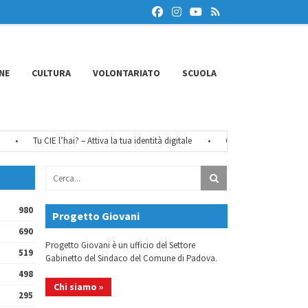
NE
CULTURA
VOLONTARIATO
SCUOLA
Tu CIE l’hai? – Attiva la tua identità digitale
•
Chiusure estive 2026
•
980
Progetto Giovani
690
Progetto Giovani è un ufficio del Settore
519
Gabinetto del Sindaco del Comune di Padova.
498
Chi siamo »
295