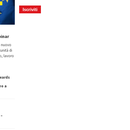
binar
n nuovo
tunità di
io, lavoro
owards
eo a
 –