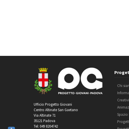
Proget
Chi si
Inform
Creativ
Ufficio Progetto Giovani
Animaz
Centro Altinate San Gaetano
Spazio
Via Altinate 71
35121 Padova
Progett
Tel: 049 8204742
Progett