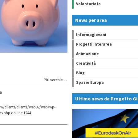
Volontariato
News per area
Informagiovani
Progetti Interarea
Animazione
Creatività
Blog
Più vecchie →
Spazio Europa
a
Ultime news da Progetto Gi
w/clients/client1/web32/web/wp-
ns.php
on line
1244