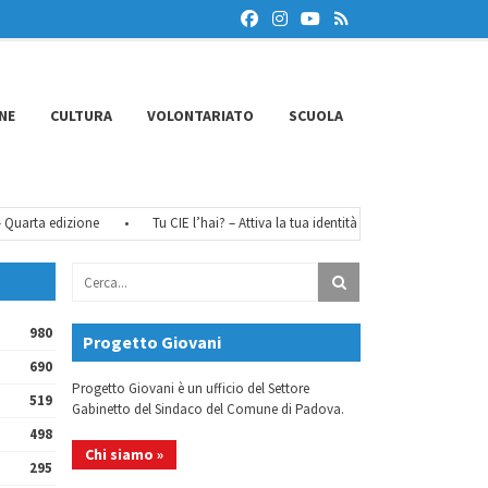
NE
CULTURA
VOLONTARIATO
SCUOLA
zione
•
Tu CIE l’hai? – Attiva la tua identità digitale
•
FéMO 2026 – Il b
980
Progetto Giovani
690
Progetto Giovani è un ufficio del Settore
519
Gabinetto del Sindaco del Comune di Padova.
498
Chi siamo »
295