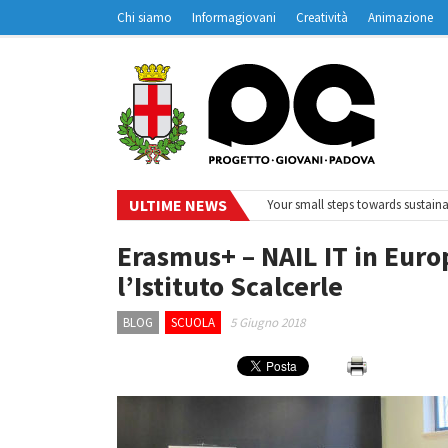
Chi siamo
Informagiovani
Creatività
Animazione
Contatti
Padovanet
ULTIME NEWS
deskOnAir – Ciclo di webinar
•
Your small steps towards sustainability – Vo
Erasmus+ – NAIL IT in Euro
l’Istituto Scalcerle
BLOG
SCUOLA
5 Giugno 2018