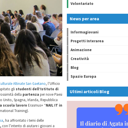
Volontariato
News per area
Informagiovani
Progetti Interarea
Animazione
Creatività
Blog
Spazio Europa
ulturale Altinate San Gaetano
, l’Ufficio
pitato gli
studenti dell’Istituto di
Ultimi articoli Blog
rossimità della
partenza
per nove Paesi
no Unito, Spagna, Irlanda, Repubblica
a scuola lavoro
Erasmus+ “
NAIL IT in
national Training).
pa
, ha affrontato i temi delle
,
con l’intento di aiutare i giovani a