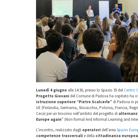
Lunedì 4 giugno
alle 14:30, presso lo Spazio 35 del
Centro C
Progetto Giovani
del Comune di Padova ha ospitato ha os
istruzione superiore “Pietro Scalcerle”
di Padova in p
UE (Finlandia, Germania, Slovacchia, Polonia, Francia, Reg
Ceca) per un tirocinio nell’ambito del progetto di
alternanz
Europe again
” (Non formal And Informal Learning and Inter
L’incontro, realizzato dagli
operatori
dell’area
Spazio Euro
competenze trasversali
e della
cittadinanza europea