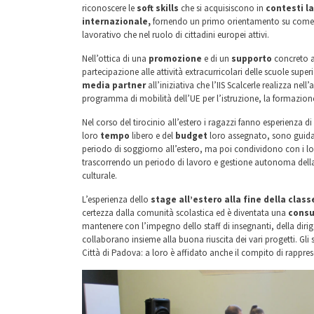
riconoscere le
soft skills
che si acquisiscono in
contesti la
internazionale,
fornendo un primo orientamento su come pot
lavorativo che nel ruolo di cittadini europei attivi.
Nell’ottica di una
promozione
e di un
supporto
concreto al
partecipazione alle attività extracurricolari delle scuole superio
media partner
all’iniziativa che l’IIS Scalcerle realizza n
programma di mobilità dell’UE per l’istruzione, la formazione
Nel corso del tirocinio all’estero i ragazzi fanno esperienza di
loro
tempo
libero e del
budget
loro assegnato, sono guida
periodo di soggiorno all’estero, ma poi condividono con i l
trascorrendo un periodo di lavoro e gestione autonoma della
culturale.
L’esperienza dello
stage all’estero alla fine della clas
certezza dalla comunità scolastica ed è diventata una
consu
mantenere con l’impegno dello staff di insegnanti, della diri
collaborano insieme alla buona riuscita dei vari progetti. Gli 
Città di Padova: a loro è affidato anche il compito di rappres