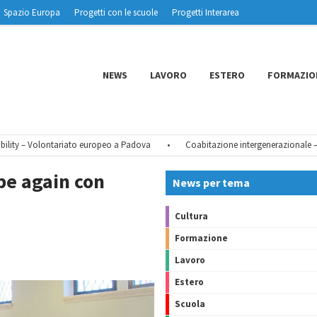
Spazio Europa
Progetti con le scuole
Progetti Interarea
NEWS
LAVORO
ESTERO
FORMAZIO
lontariato europeo a Padova
•
Coabitazione intergenerazionale – Quarta edi
pe again con
News per tema
Cultura
Formazione
Lavoro
Estero
Scuola