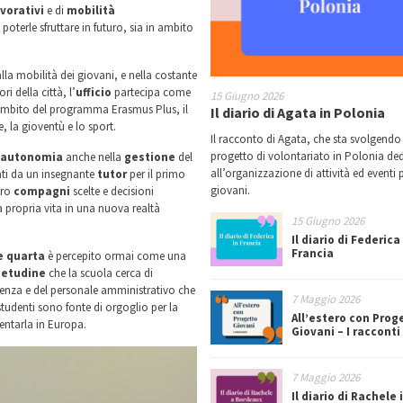
vorativi
e di
mobilità
erle sfruttare in futuro, sia in ambito
la mobilità dei giovani, e nella costante
ri della città, l’
ufficio
partecipa come
15 Giugno 2026
ell’ambito del programma Erasmus Plus, il
Il diario di Agata in Polonia
, la gioventù e lo sport.
Il racconto di Agata, che sta svolgendo
progetto di volontariato in Polonia de
autonomia
anche nella
gestione
del
all’organizzazione di attività ed eventi p
ti da un insegnante
tutor
per il primo
giovani.
oro
compagni
scelte e decisioni
 propria vita in una nuova realtà
15 Giugno 2026
Il diario di Federica
Francia
se quarta
è percepito ormai come una
etudine
che la scuola cerca di
genza e del personale amministrativo che
7 Maggio 2026
studenti sono fonte di orgoglio per la
All’estero con Prog
entarla in Europa.
Giovani – I racconti
7 Maggio 2026
Il diario di Rachele 