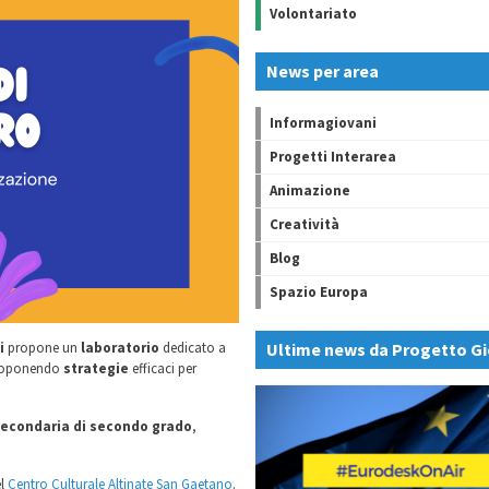
Volontariato
News per area
Informagiovani
Progetti Interarea
Animazione
Creatività
Blog
Spazio Europa
i
propone un
laboratorio
dedicato a
Ultime news da Progetto Gi
roponendo
strategie
efficaci per
secondaria di secondo grado
,
el
Centro Culturale Altinate San Gaetano
.