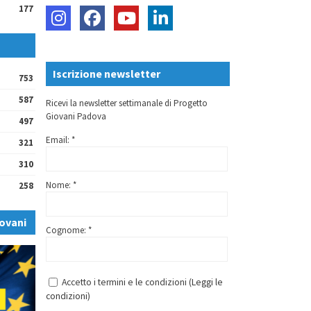
177
Iscrizione newsletter
753
587
Ricevi la newsletter settimanale di Progetto
Giovani Padova
497
Email: *
321
310
Nome: *
258
ovani
Cognome: *
Accetto i termini e le condizioni (
Leggi le
condizioni
)