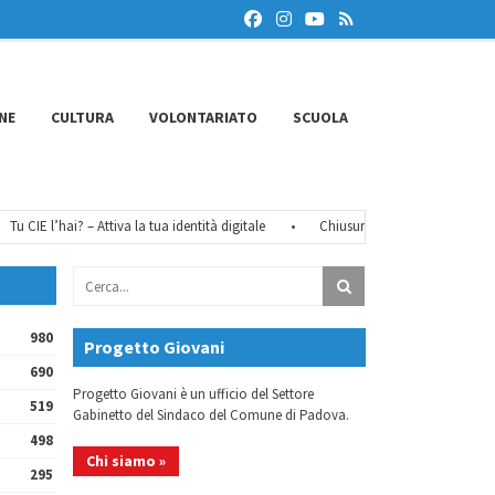
NE
CULTURA
VOLONTARIATO
SCUOLA
CIE l’hai? – Attiva la tua identità digitale
•
Chiusure estive 2026
•
FéMO
980
Progetto Giovani
690
Progetto Giovani è un ufficio del Settore
519
Gabinetto del Sindaco del Comune di Padova.
498
Chi siamo »
295