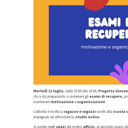
Martedì 11
luglio
, dalle 15:00 alle 16:00,
Progetto Giovan
chi si sta preparando a sostenere gli
esami di recupero
, p
mantenere
motivazione
e
organizzazione
.
L’attività è rivolta a
ragazze e ragazzi
iscritti alla
scuola 
impegnati ad affrontare lo
studio estivo
.
Si svolge negli
spazi
del nostro
ufficio
, al secondo piano d