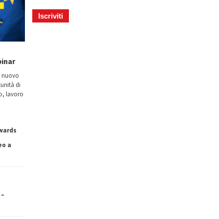
binar
n nuovo
tunità di
io, lavoro
owards
eo a
 –