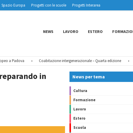
Spazio Europa
Progetti con le scuole
Progetti Interarea
NEWS
LAVORO
ESTERO
FORMAZIO
eo a Padova
•
Coabitazione intergenerazionale – Quarta edizione
•
Tu 
preparando in
News per tema
Cultura
Formazione
Lavoro
Estero
Scuola