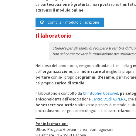
La
partecipazione
è
gratuita
, ma i
posti
sono
limitati
attraverso il
modulo online
.
Compila il modulo di iscrizione
Il laboratorio
Studiare per gli esami di recupero ti sembra diffici
Non sai come trovare la motivazione per studiare d
Nel corso del laboratorio, vengono affrontati i temi della
ge
dell’
organizzazione
, per
indirizzare
al meglio la propria
portare
con sé i propri
programmi d’esame
, per lavorar
del proprio
carico di studio
.
Il laboratorio è condotto da
Christopher Cossovel
,
psicolog
e vicepresidente dell’Associazione
Centro Studi ASPERA
, che 
benessere scolastico
attraverso percorsi di metodo di stu
procrastinazione e gruppi psicologici di benessere relazionale
Per informazioni
Ufficio Progetto Giovani – area Informagiovani
via Altinate, 71 – 35121 Padova