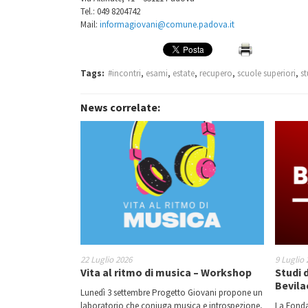
Tel.: 049 8204742
Mail:
informagiovani@comune.padova.it
Tags:
#incontri
,
esami
,
estate
,
recupero
,
scuole superiori
,
s
News correlate:
22 Luglio 2026
9 Luglio 
Vita al ritmo di musica – Workshop
Studi 
Bevila
Lunedì 3 settembre Progetto Giovani propone un
laboratorio che coniuga musica e introspezione,
La Fonda