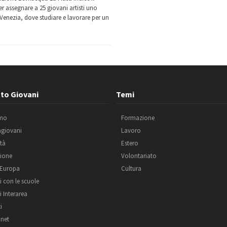
r assegnare a 25 giovani artisti uno
 Venezia, dove studiare e lavorare per un
to Giovani
Temi
amo
Formazione
agiovani
Lavoro
ità
Estero
ione
Volontariato
 Europa
Cultura
i con le scuole
i Interarea
i
net