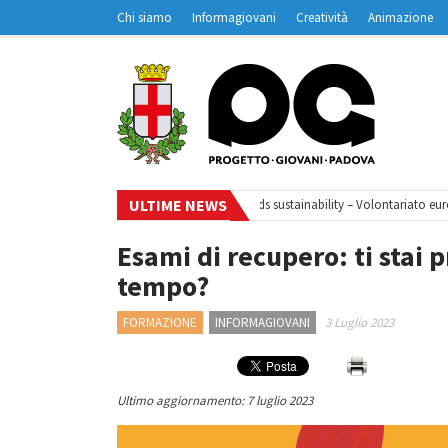
Chi siamo
Informagiovani
Creatività
Animazione
Contatti
Padovanet
ULTIME NEWS
o di webinar
•
Your small steps towards sustainability – Volontariato europ
Esami di recupero: ti stai 
tempo?
FORMAZIONE
INFORMAGIOVANI
3 Luglio 2023
Ultimo aggiornamento: 7 luglio 2023