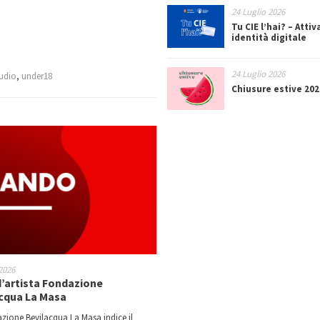
24 Luglio 2026
Tu CIE l’hai? – Attiv
identità digitale
24 Luglio 2026
tudio
,
under18
Chiusure estive 202
2026
d’artista Fondazione
cqua La Masa
zione Bevilacqua La Masa indice il