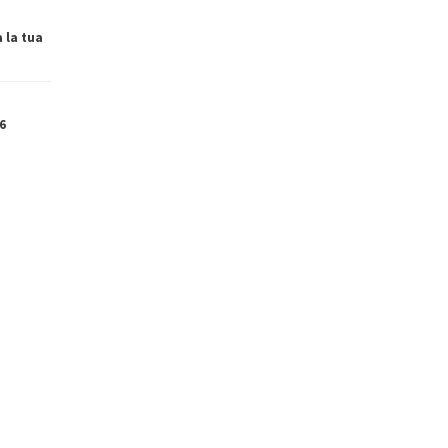
a la tua
6