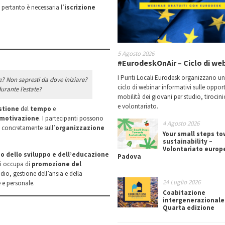
, pertanto è necessaria l’
iscrizione
5 Agosto 2026
#EurodeskOnAir – Ciclo di we
I Punti Locali Eurodesk organizzano u
le? Non sapresti da dove iniziare?
ciclo di webinar informativi sulle oppor
urante l’estate?
mobilità dei giovani per studio, tirocin
e volontariato.
stione
del
tempo
e
motivazione
. I partecipanti possono
4 Agosto 2026
e concretamente sull’
organizzazione
Your small steps t
sustainability –
Volontariato europ
o dello sviluppo e dell’educazione
Padova
si occupa di
promozione del
dio, gestione dell’ansia e della
24 Luglio 2026
 e personale.
Coabitazione
intergenerazionale
Quarta edizione