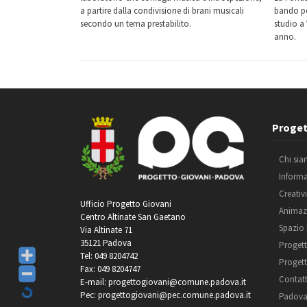
a partire dalla condivisione di brani musicali
bando pe
secondo un tema prestabilito.
studio a
anno.
Proget
Chi si
Inform
Creativ
Ufficio Progetto Giovani
Animaz
Centro Altinate San Gaetano
Spazio
Via Altinate 71
35121 Padova
Progett
Tel: 049 8204742
Progett
Fax: 049 8204747
Contatt
E-mail: progettogiovani@comune.padova.it
Pec: progettogiovani@pec.comune.padova.it
Padova