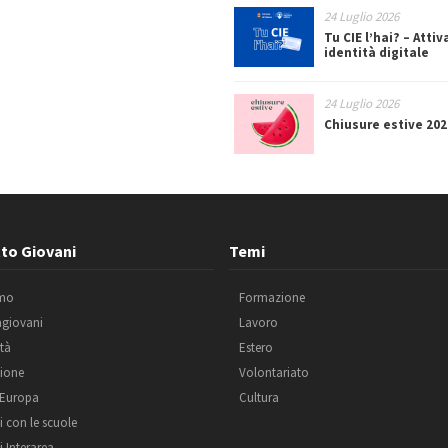
24 Luglio 2026
Tu CIE l’hai? – Attiv
identità digitale
24 Luglio 2026
Chiusure estive 202
to Giovani
Temi
amo
Formazione
agiovani
Lavoro
ità
Estero
ione
Volontariato
 Europa
Cultura
i con le scuole
i Interarea