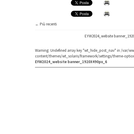
← Più recenti
EYW2024_website banner_192
Warning
: Undefined array key "wt_hide_post_nav" in
/var/ww
content/themes/wt_solaris/framework/settings/theme-optio
EYW2024_website banner_1920X490px_6