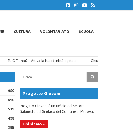
NE
CULTURA
VOLONTARIATO
SCUOLA
Tu CIE l’hai? – Attiva la tua identità digitale
•
Chiusure estive 2026
•
F
980
Progetto Giovani
690
Progetto Giovani è un ufficio del Settore
519
Gabinetto del Sindaco del Comune di Padova.
498
Chi siamo »
295