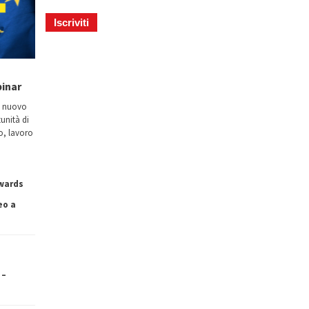
binar
n nuovo
tunità di
io, lavoro
owards
eo a
 –