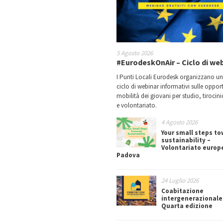
5 Agosto 2026
#EurodeskOnAir – Ciclo di we
I Punti Locali Eurodesk organizzano u
ciclo di webinar informativi sulle oppor
mobilità dei giovani per studio, tirocin
e volontariato.
4 Agosto 2026
Your small steps t
sustainability –
Volontariato europ
Padova
24 Luglio 2026
Coabitazione
intergenerazionale
Quarta edizione