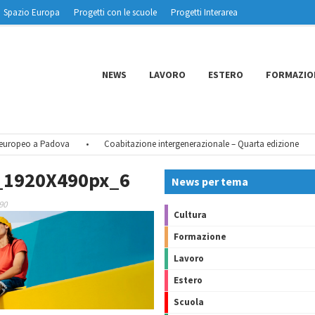
Spazio Europa
Progetti con le scuole
Progetti Interarea
NEWS
LAVORO
ESTERO
FORMAZIO
ropeo a Padova
•
Coabitazione intergenerazionale – Quarta edizione
•
_1920X490px_6
News per tema
90
Cultura
Formazione
Lavoro
Estero
Scuola