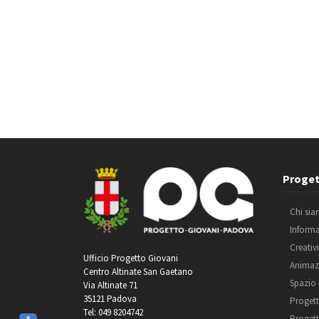
Proget
Chi si
Inform
Creativ
Ufficio Progetto Giovani
Animaz
Centro Altinate San Gaetano
Spazio
Via Altinate 71
35121 Padova
Progett
Tel: 049 8204742
Progett