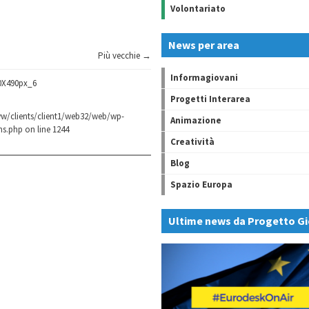
Volontariato
News per area
Più vecchie →
Informagiovani
0X490px_6
Progetti Interarea
w/clients/client1/web32/web/wp-
Animazione
ns.php
on line
1244
Creatività
Blog
Spazio Europa
Ultime news da Progetto Gi