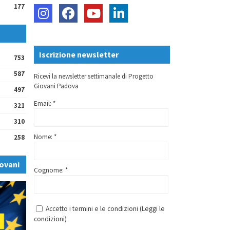
177
Iscrizione newsletter
753
587
Ricevi la newsletter settimanale di Progetto
Giovani Padova
497
Email: *
321
310
Nome: *
258
ovani
Cognome: *
Accetto i termini e le condizioni (
Leggi le
condizioni
)