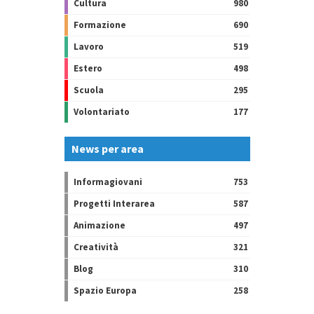
Cultura
980
Formazione
690
Lavoro
519
Estero
498
Scuola
295
Volontariato
177
News per area
Informagiovani
753
Progetti Interarea
587
Animazione
497
Creatività
321
Blog
310
Spazio Europa
258