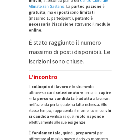
ufficio
, al secondo piano del
Centro Culturale
Altinate San Gaetano
. La
partecipazione
è
gratuita
, ma è i
posti
sono
limitati
(massimo 10 partecipanti), pertanto è
necessaria l’iscrizione
attraverso il
modulo
online
.
È stato raggiunto il numero
massimo di posti disponibili. Le
iscrizioni sono chiuse.
L’incontro
Il
colloquio di lavoro
è lo strumento
attraverso cui il
selezionatore
cerca di
capire
se la
persona candidata
è
adatta
a lavorare
nell’azienda per la quale ha fatto richiesta. Allo
stesso tempo, rappresenta il momento in cui
chi
si candida
verifica se quel
ruolo risponde
effettivamente alle sue
esigenze
.
È
fondamentale
, quindi,
prepararsi
per
affrontare al meglio questo decisivo momento,