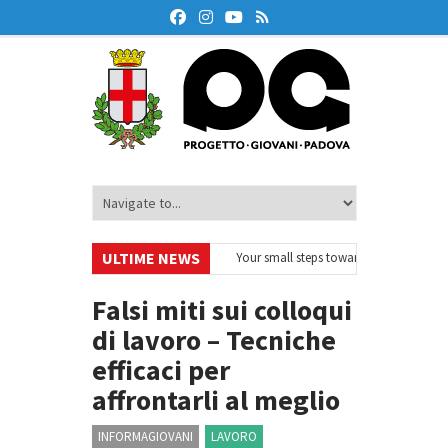
ULTIME NEWS
rodeskOnAir – Ciclo di webinar
•
Your small steps towards sustainability –
ducazione finanziaria
•
Oxford Debate Lab – Borse di studio 2026/27
•
Falsi miti sui colloqui
di lavoro – Tecniche
efficaci per
affrontarli al meglio
INFORMAGIOVANI
LAVORO