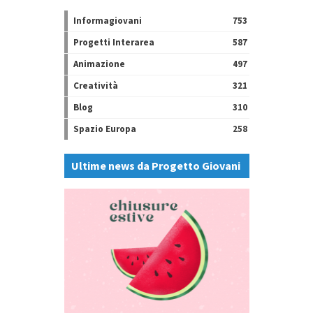
Informagiovani
753
Progetti Interarea
587
Animazione
497
Creatività
321
Blog
310
Spazio Europa
258
Ultime news da Progetto Giovani