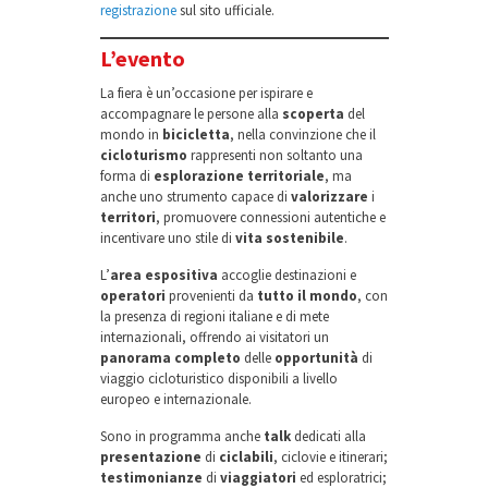
registrazione
sul sito ufficiale.
L’evento
La fiera è un’occasione per ispirare e
accompagnare le persone alla
scoperta
del
mondo in
bicicletta
, nella convinzione che il
cicloturismo
rappresenti non soltanto una
forma di
esplorazione territoriale
, ma
anche uno strumento capace di
valorizzare
i
territori
, promuovere connessioni autentiche e
incentivare uno stile di
vita sostenibile
.
L’
area espositiva
accoglie destinazioni e
operatori
provenienti da
tutto il
mondo
, con
la presenza di regioni italiane e di mete
internazionali, offrendo ai visitatori un
panorama completo
delle
opportunità
di
viaggio cicloturistico disponibili a livello
europeo e internazionale.
Sono in programma anche
talk
dedicati alla
presentazione
di
ciclabili
, ciclovie e itinerari;
testimonianze
di
viaggiatori
ed esploratrici;