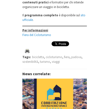
contenuti pratici
e formativi per chi intende
organizzare un viaggio in bicicletta.
Il
programma completo
è disponibile sul
sito
ufficiale
.
Per informazioni
Fiera del Cicloturismo
Tags:
bicicletta
,
cicloturismo
,
fiera
,
padova
,
sostenibilità
,
turismo
,
viaggi
News correlate: