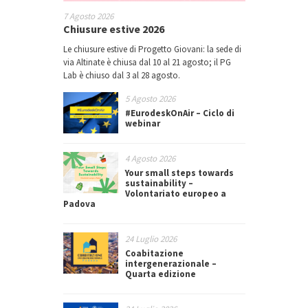
7 Agosto 2026
Chiusure estive 2026
Le chiusure estive di Progetto Giovani: la sede di
via Altinate è chiusa dal 10 al 21 agosto; il PG
Lab è chiuso dal 3 al 28 agosto.
5 Agosto 2026
#EurodeskOnAir – Ciclo di
webinar
4 Agosto 2026
Your small steps towards
sustainability –
Volontariato europeo a
Padova
24 Luglio 2026
Coabitazione
intergenerazionale –
Quarta edizione