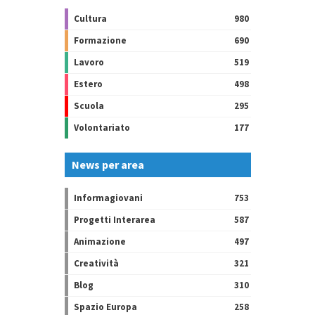
Cultura
980
Formazione
690
Lavoro
519
Estero
498
Scuola
295
Volontariato
177
News per area
Informagiovani
753
Progetti Interarea
587
Animazione
497
Creatività
321
Blog
310
Spazio Europa
258