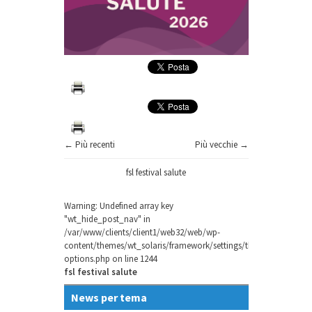
← Più recenti
Più vecchie →
fsl festival salute
Warning
: Undefined array key
"wt_hide_post_nav" in
/var/www/clients/client1/web32/web/wp-
content/themes/wt_solaris/framework/settings/theme-
options.php
on line
1244
fsl festival salute
News per tema