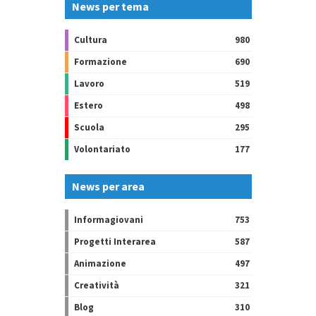
News per tema
Cultura
980
Formazione
690
Lavoro
519
Estero
498
Scuola
295
Volontariato
177
News per area
Informagiovani
753
Progetti Interarea
587
Animazione
497
Creatività
321
Blog
310