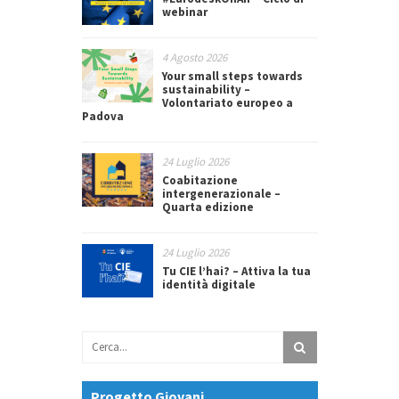
webinar
4 Agosto 2026
Your small steps towards
sustainability –
Volontariato europeo a
Padova
24 Luglio 2026
Coabitazione
intergenerazionale –
Quarta edizione
24 Luglio 2026
Tu CIE l’hai? – Attiva la tua
identità digitale
Progetto Giovani