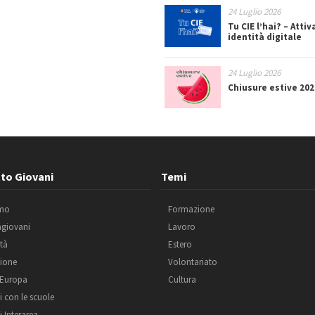
24 Luglio 2026
Tu CIE l’hai? – Attiv
identità digitale
24 Luglio 2026
Chiusure estive 202
to Giovani
Temi
amo
Formazione
agiovani
Lavoro
ità
Estero
ione
Volontariato
 Europa
Cultura
i con le scuole
i Interarea