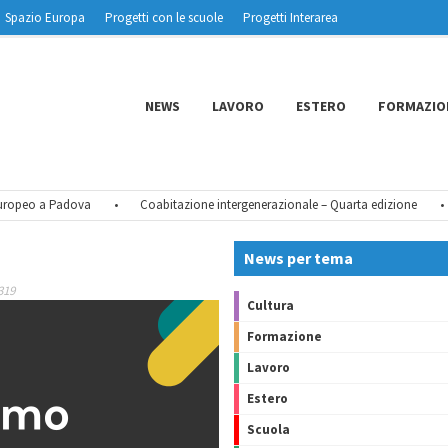
Spazio Europa
Progetti con le scuole
Progetti Interarea
NEWS
LAVORO
ESTERO
FORMAZIO
opeo a Padova
•
Coabitazione intergenerazionale – Quarta edizione
•
News per tema
319
Cultura
Formazione
Lavoro
Estero
Scuola