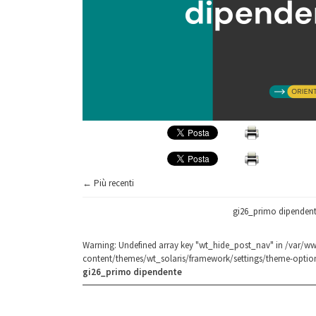
← Più recenti
gi26_primo dipenden
Warning
: Undefined array key "wt_hide_post_nav" in
/var/ww
content/themes/wt_solaris/framework/settings/theme-optio
gi26_primo dipendente