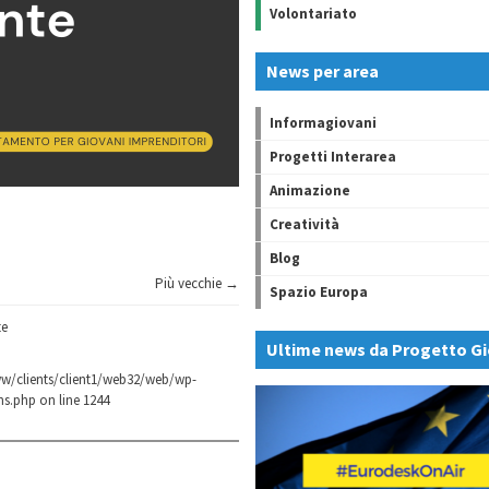
Volontariato
News per area
Informagiovani
Progetti Interarea
Animazione
Creatività
Blog
Più vecchie →
Spazio Europa
te
Ultime news da Progetto Gi
w/clients/client1/web32/web/wp-
ns.php
on line
1244