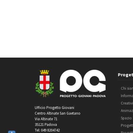
Proget
Chi si
Inform
Creativ
Ufficio Progetto Giovani
Animaz
Centro Altinate San Gaetano
Spazio
Via Altinate 71
35121 Padova
Progett
Tel: 049 8204742
Progett