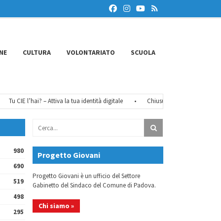
NE
CULTURA
VOLONTARIATO
SCUOLA
Tu CIE l’hai? – Attiva la tua identità digitale
•
Chiusure estive 2026
•
Fé
980
Progetto Giovani
690
Progetto Giovani è un ufficio del Settore
519
Gabinetto del Sindaco del Comune di Padova.
498
Chi siamo »
295