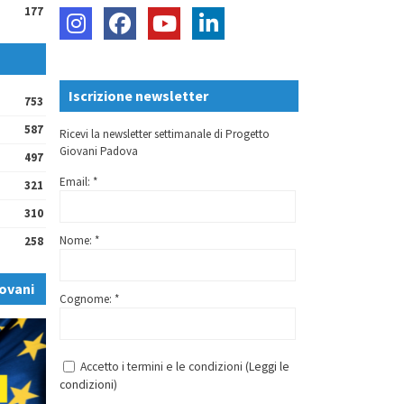
177
Iscrizione newsletter
753
587
Ricevi la newsletter settimanale di Progetto
Giovani Padova
497
Email: *
321
310
Nome: *
258
ovani
Cognome: *
Accetto i termini e le condizioni (
Leggi le
condizioni
)