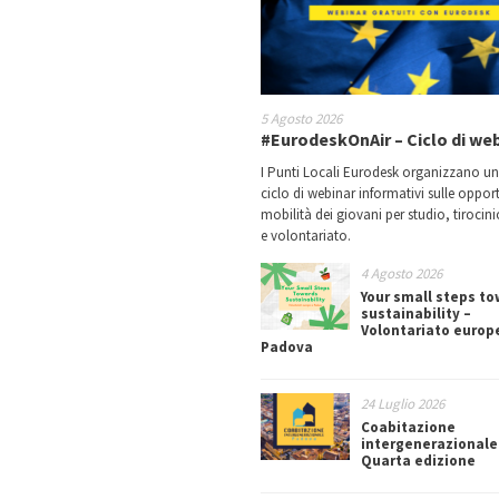
5 Agosto 2026
#EurodeskOnAir – Ciclo di we
I Punti Locali Eurodesk organizzano u
ciclo di webinar informativi sulle oppor
mobilità dei giovani per studio, tirocin
e volontariato.
4 Agosto 2026
Your small steps t
sustainability –
Volontariato europ
Padova
24 Luglio 2026
Coabitazione
intergenerazionale
Quarta edizione