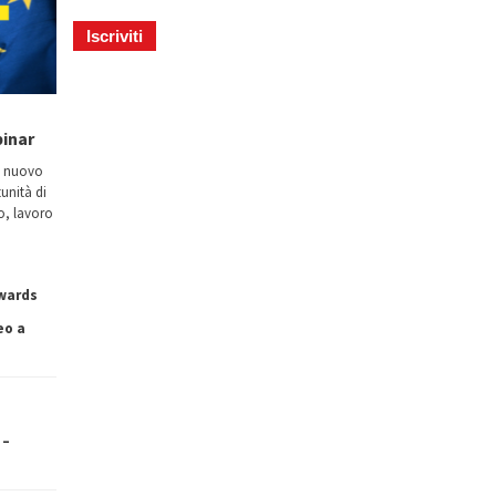
binar
n nuovo
tunità di
io, lavoro
owards
eo a
 –