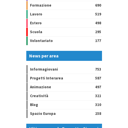
Formazione
690
Lavoro
519
Estero
498
Scuola
295
Volontariato
177
News per area
Informagiovani
753
Progetti Interarea
587
Animazione
497
Creatività
321
Blog
310
Spazio Europa
258