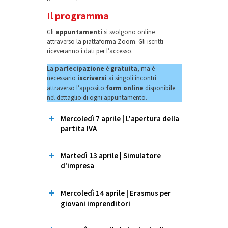
Il programma
Gli
appuntamenti
si svolgono online
attraverso la piattaforma Zoom. Gli iscritti
riceveranno i dati per l’accesso.
La
partecipazione
è
gratuita
, ma è
necessario
iscriversi
ai singoli incontri
attraverso l’apposito
form online
disponibile
nel dettaglio di ogni appuntamento.
Mercoledì 7 aprile | L'apertura della
partita IVA
Martedì 13 aprile | Simulatore
d'impresa
Mercoledì 14 aprile | Erasmus per
giovani imprenditori