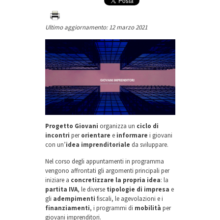
Ultimo aggiornamento: 12 marzo 2021
Progetto Giovani
organizza un
ciclo di
incontri
per
orientare
e
informare
i giovani
con un’
idea imprenditoriale
da sviluppare.
Nel corso degli appuntamenti in programma
vengono affrontati gli argomenti principali per
iniziare a
concretizzare la propria idea
: la
partita IVA
, le diverse
tipologie di impresa
e
gli
adempimenti
fiscali, le agevolazioni e i
finanziamenti
, i programmi di
mobilità
per
giovani imprenditori.