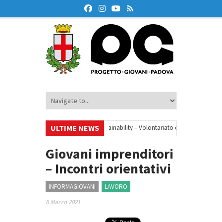
ULTIME NEWS
•
Your small steps towards sustainability – Volontariato europeo a Padova
ione finanziaria
•
Oxford Debate Lab – Borse di studio 2026/27
•
Giovani imprenditori
– Incontri orientativi
INFORMAGIOVANI
LAVORO
8 Marzo 2021