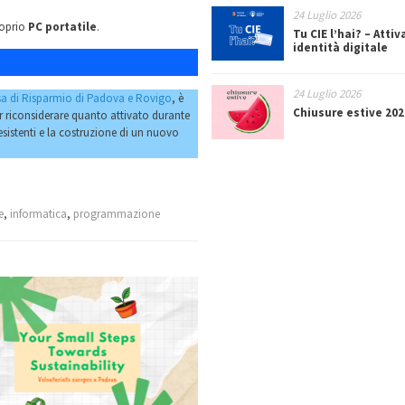
24 Luglio 2026
roprio
PC portatile
.
Tu CIE l’hai? – Attiv
identità digitale
24 Luglio 2026
a di Risparmio di Padova e Rovigo
, è
Chiusure estive 202
er riconsiderare quanto attivato durante
sistenti e la costruzione di un nuovo
e
,
informatica
,
programmazione