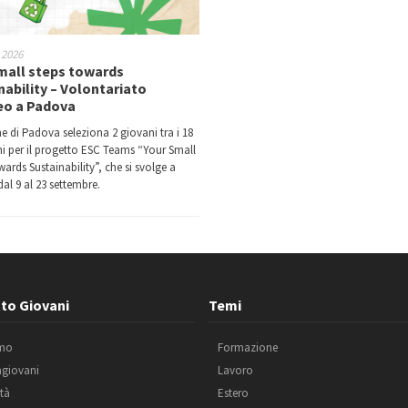
 2026
mall steps towards
nability – Volontariato
eo a Padova
e di Padova seleziona 2 giovani tra i 18
nni per il progetto ESC Teams “Your Small
ards Sustainability”, che si svolge a
al 9 al 23 settembre.
to Giovani
Temi
amo
Formazione
agiovani
Lavoro
ità
Estero