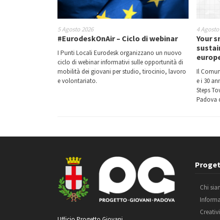
5 Agosto 2026
4 Agosto
#EurodeskOnAir – Ciclo di webinar
Your s
sustai
I Punti Locali Eurodesk organizzano un nuovo
europ
ciclo di webinar informativi sulle opportunità di
mobilità dei giovani per studio, tirocinio, lavoro
Il Comun
e volontariato.
e i 30 a
Steps Tow
Padova d
Proget
Chi si
Inform
Creativ
Ufficio Progetto Giovani