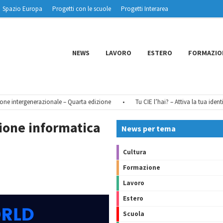
Spazio Europa
Progetti con le scuole
Progetti Interarea
NEWS
LAVORO
ESTERO
FORMAZIO
ntergenerazionale – Quarta edizione
•
Tu CIE l’hai? – Attiva la tua identità di
ione informatica
News per tema
Cultura
Formazione
Lavoro
Estero
Scuola