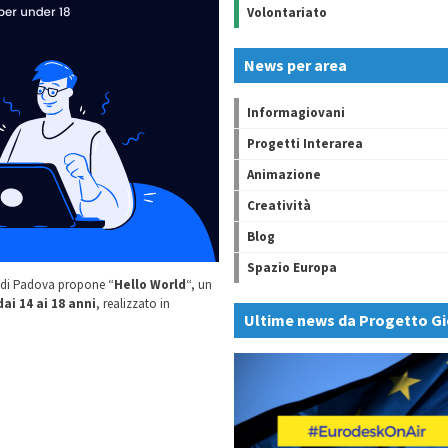
Volontariato
News per area
Informagiovani
Progetti Interarea
Animazione
Creatività
Blog
Spazio Europa
di Padova propone “
Hello World
“, un
dai 14 ai 18 anni
, realizzato in
Ultime news da Progetto Gi