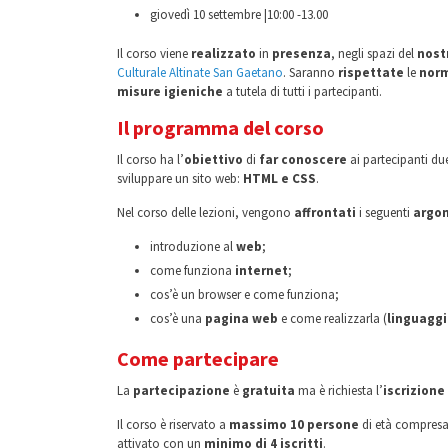
giovedì 10 settembre |10:00 -13.00
Il corso viene
realizzato
in
presenza
, negli spazi del
nostr
Culturale Altinate San Gaetano
. Saranno
rispettate
le
nor
misure igieniche
a tutela di tutti i partecipanti.
Il programma del corso
Il corso ha l’
obiettivo
di
far conoscere
ai partecipanti due
sviluppare un sito web:
HTML e CSS
.
Nel corso delle lezioni, vengono
affrontati
i seguenti
argo
introduzione al
web
;
come funziona
internet
;
cos’è un browser e come funziona;
cos’è una
pagina web
e come realizzarla (
linguagg
Come partecipare
La
partecipazione
è
gratuita
ma è richiesta l’
iscrizione
Il corso è riservato a
massimo 10 persone
di età compresa
attivato con un
minimo di 4 iscritti
.