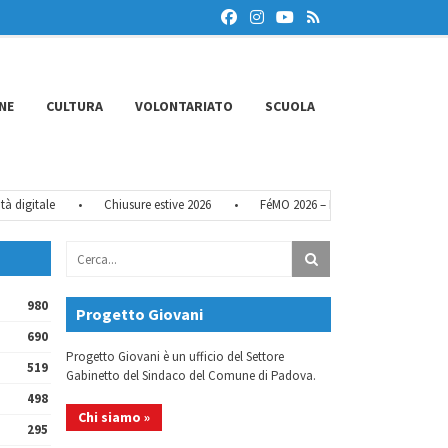
NE
CULTURA
VOLONTARIATO
SCUOLA
gitale
•
Chiusure estive 2026
•
FéMO 2026 – Il bando
•
L’Europa 
980
Progetto Giovani
690
Progetto Giovani è un ufficio del Settore
519
Gabinetto del Sindaco del Comune di Padova.
498
Chi siamo »
295