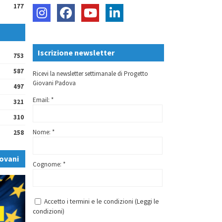
177
Iscrizione newsletter
753
587
Ricevi la newsletter settimanale di Progetto
Giovani Padova
497
Email: *
321
310
Nome: *
258
ovani
Cognome: *
Accetto i termini e le condizioni (
Leggi le
condizioni
)