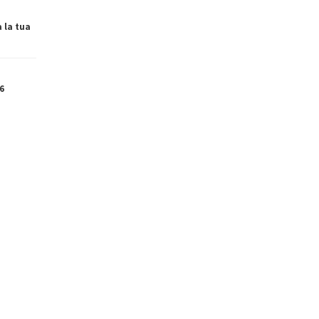
a la tua
6