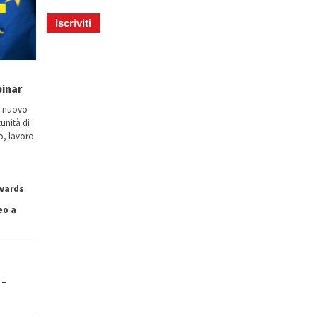
binar
n nuovo
tunità di
io, lavoro
owards
eo a
 –