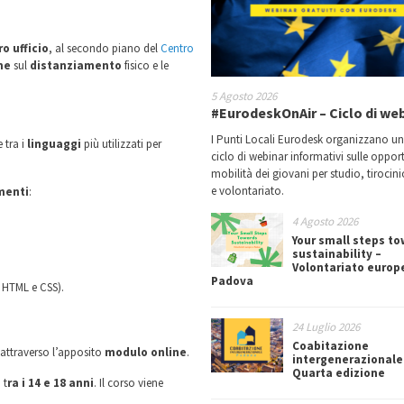
o ufficio
, al secondo piano del
Centro
me
sul
distanziamento
fisico e le
5 Agosto 2026
#EurodeskOnAir – Ciclo di we
I Punti Locali Eurodesk organizzano u
 tra i
linguaggi
più utilizzati per
ciclo di webinar informativi sulle oppor
mobilità dei giovani per studio, tirocin
e volontariato.
menti
:
4 Agosto 2026
Your small steps t
sustainability –
Volontariato europ
Padova
i
HTML e CSS).
24 Luglio 2026
Coabitazione
attraverso l’apposito
modulo online
.
intergenerazionale
Quarta edizione
 t
ra i 14 e 18 anni
. Il corso viene