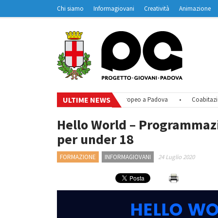
Chi siamo
Informagiovani
Creatività
Animazione
Contatti
Padovanet
ULTIME NEWS
eps towards sustainability – Volontariato europeo a Padova
•
Coabitazione i
Hello World – Programmaz
per under 18
FORMAZIONE
INFORMAGIOVANI
24 Luglio 2020