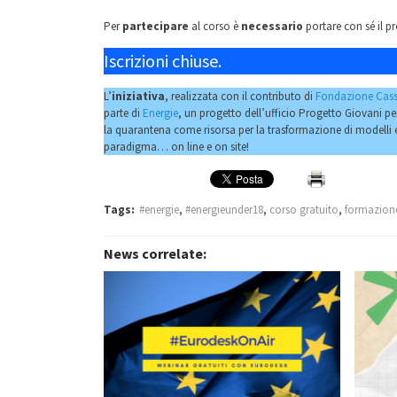
Per
partecipare
al corso è
necessario
portare con sé il p
Iscrizioni chiuse.
L’
iniziativa
, realizzata con il contributo di
Fondazione Cass
parte di
Energie
, un progetto dell’ufficio Progetto Giovani p
la quarantena come risorsa per la trasformazione di modelli e
paradigma… on line e on site!
Tags:
#energie
,
#energieunder18
,
corso gratuito
,
formazion
News correlate: