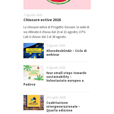
7 Agosto 2026
Chiusure estive 2026
Le chiusure estive di Progetto Giovani: la sede di
via Altinate è chiusa dal 10 al 21 agosto; il PG
Lab è chiuso dal 3 al 28 agosto.
5 Agosto 2026
#EurodeskOnAir – Ciclo di
webinar
4 Agosto 2026
Your small steps towards
sustainability –
Volontariato europeo a
Padova
24 Luglio 2026
Coabitazione
intergenerazionale –
Quarta edizione