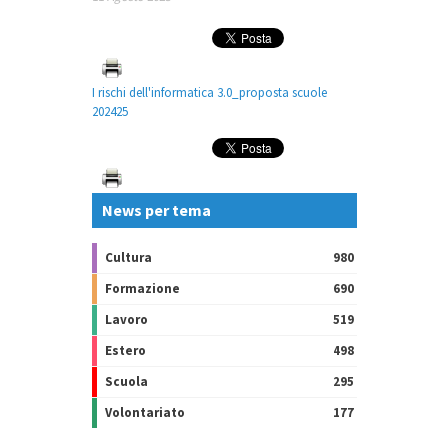
I rischi dell'informatica 3.0_proposta scuole
202425
News per tema
Cultura
980
Formazione
690
Lavoro
519
Estero
498
Scuola
295
Volontariato
177