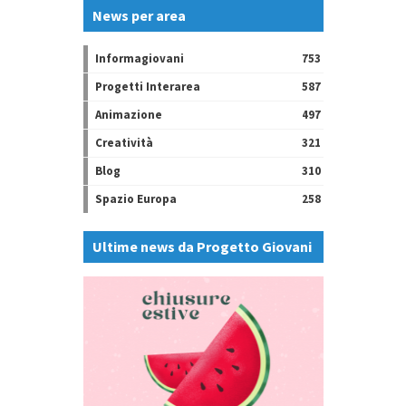
News per area
Informagiovani
753
Progetti Interarea
587
Animazione
497
Creatività
321
Blog
310
Spazio Europa
258
Ultime news da Progetto Giovani