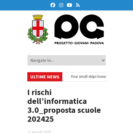
ULTIME NEWS
EurodeskOnAir – Ciclo di webinar
•
Your small steps towards sustainability 
educazione finanziaria
•
Oxford Debate Lab – Borse di studio 2026/27
•
I rischi
dell’informatica
3.0_proposta scuole
202425
11 Agosto 2025