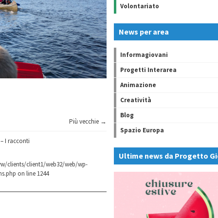
Volontariato
News per area
Informagiovani
Progetti Interarea
Animazione
Creatività
Blog
Più vecchie →
Spazio Europa
– I racconti
Ultime news da Progetto Gi
w/clients/client1/web32/web/wp-
ns.php
on line
1244