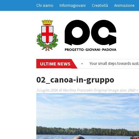
Chi siamo
Informagiovani
Creatività
Animazione
Contatti
Padovanet
ULTIME NEWS
•
#EurodeskOnAir – Ciclo di webinar
•
Your small steps towards sustain
02_canoa-in-gruppo
3 Luglio 2026
di
Martina Franzolin
Original Image size:
2560 ×