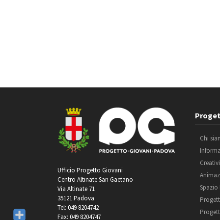
Proget
Chi si
Inform
Creativ
Ufficio Progetto Giovani
Animaz
Centro Altinate San Gaetano
Spazio
Via Altinate 71
35121 Padova
Progett
Tel: 049 8204742
Progett
Fax: 049 8204747