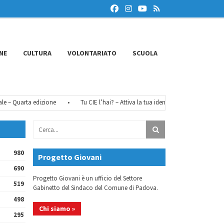
NE
CULTURA
VOLONTARIATO
SCUOLA
 Quarta edizione
•
Tu CIE l’hai? – Attiva la tua identità digitale
•
FéMO 
980
Progetto Giovani
690
Progetto Giovani è un ufficio del Settore
519
Gabinetto del Sindaco del Comune di Padova.
498
Chi siamo »
295