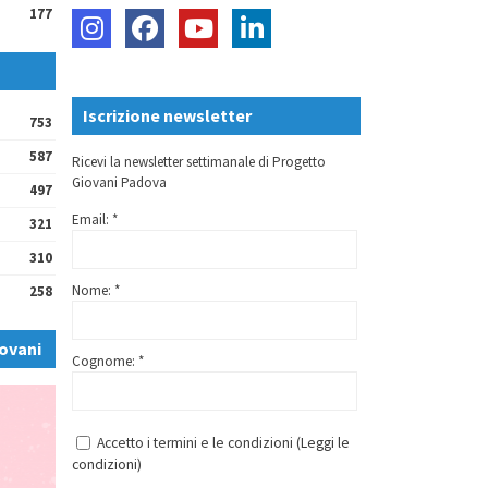
177
Iscrizione newsletter
753
587
Ricevi la newsletter settimanale di Progetto
Giovani Padova
497
Email: *
321
310
Nome: *
258
ovani
Cognome: *
Accetto i termini e le condizioni (
Leggi le
condizioni
)