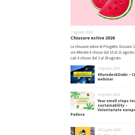
7 Agosto 2026
Chiusure estive 2026
Le chiusure estive di Progetto Giovani: l
via Altinate è chiusa dal 10 al 21 agosto;
Lab è chiuso dal 3 al 28 agosto.
5 Agosto 2026
#EurodeskOnAir – Ci
webinar
4 Agosto 2026
Your small steps t
sustainability –
Volontariato europ
Padova
24 Luglio 2026