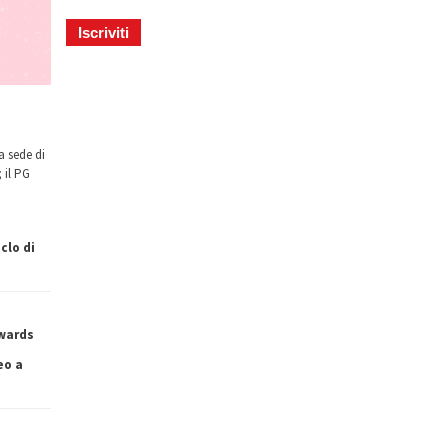
a sede di
 il PG
clo di
owards
eo a