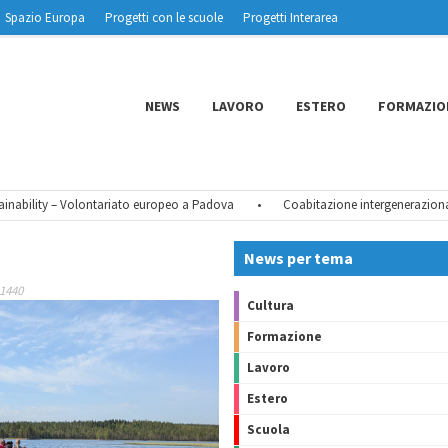
Spazio Europa
Progetti con le scuole
Progetti Interarea
NEWS
LAVORO
ESTERO
FORMAZIO
ability – Volontariato europeo a Padova
•
Coabitazione intergenerazionale –
News per tema
 1440
Cultura
Formazione
Lavoro
Estero
Scuola