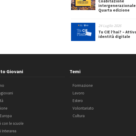
Coabitazione
intergenerazionale
Quarta edizione
24 Luglio 2026
Tu CIE l’hai? – Attiv
identità digitale
to Giovani
Temi
amo
Formazione
agiovani
Lavoro
ità
Estero
ione
Volontariato
 Europa
Cultura
i con le scuole
i Interarea