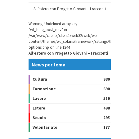
All’estero con Progetto Giovani – I racconti
Warning
: Undefined array key
"wt_hide_post_nav" in
/var/www/clients/client1/web32/web/wp-
content/themes/wt_solaris/framework/settings/theme-
options.php
on line
1244
All’estero con Progetto Giovani – I racconti
News per tema
Cultura
980
Formazione
690
Lavoro
519
Estero
498
Scuola
295
Volontariato
177