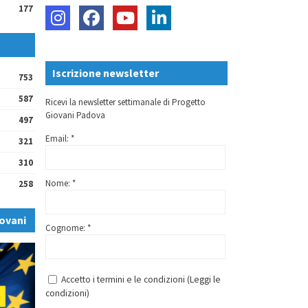
177
Iscrizione newsletter
753
587
Ricevi la newsletter settimanale di Progetto
Giovani Padova
497
Email: *
321
310
Nome: *
258
ovani
Cognome: *
Accetto i termini e le condizioni (
Leggi le
condizioni
)