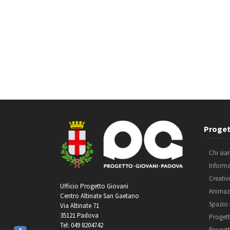
Proget
Chi si
Inform
Creativ
Ufficio Progetto Giovani
Animaz
Centro Altinate San Gaetano
Spazio
Via Altinate 71
35121 Padova
Progett
Tel: 049 8204742
Progett