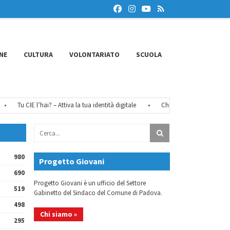
NE
CULTURA
VOLONTARIATO
SCUOLA
Tu CIE l’hai? – Attiva la tua identità digitale
•
Chiusure estive 2026
•
F
980
Progetto Giovani
690
Progetto Giovani è un ufficio del Settore
519
Gabinetto del Sindaco del Comune di Padova.
498
Chi siamo »
295