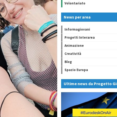
Volontariato
News per area
Informagiovani
Progetti Interarea
Animazione
Creatività
Blog
Spazio Europa
Ultime news da Progetto Gi