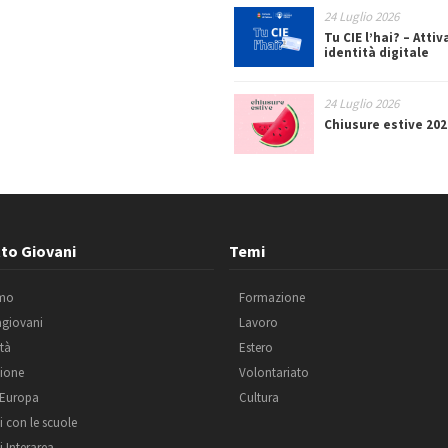
24 Luglio 2026
Tu CIE l’hai? – Attiv
identità digitale
24 Luglio 2026
Chiusure estive 202
to Giovani
Temi
amo
Formazione
agiovani
Lavoro
ità
Estero
ione
Volontariato
 Europa
Cultura
i con le scuole
i Interarea