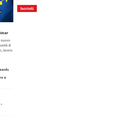
binar
n nuovo
tunità di
io, lavoro
owards
eo a
 –