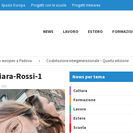
Spazio Europa
Progetti con le scuole
Progetti Interarea
NEWS
LAVORO
ESTERO
FORMAZIO
uropeo a Padova
•
Coabitazione intergenerazionale – Quarta edizione
•
ara-Rossi-1
News per tema
× 800
Cultura
Formazione
Lavoro
Estero
Scuola