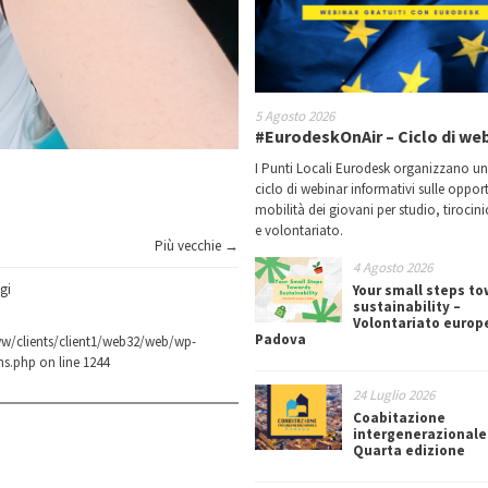
5 Agosto 2026
#EurodeskOnAir – Ciclo di we
I Punti Locali Eurodesk organizzano u
ciclo di webinar informativi sulle oppor
mobilità dei giovani per studio, tirocin
e volontariato.
Più vecchie →
4 Agosto 2026
gi
Your small steps t
sustainability –
Volontariato europ
Padova
w/clients/client1/web32/web/wp-
ns.php
on line
1244
24 Luglio 2026
Coabitazione
intergenerazionale
Quarta edizione