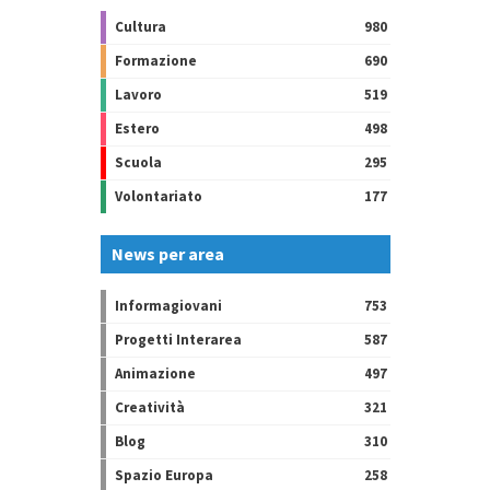
Cultura
980
Formazione
690
Lavoro
519
Estero
498
Scuola
295
Volontariato
177
News per area
Informagiovani
753
Progetti Interarea
587
Animazione
497
Creatività
321
Blog
310
Spazio Europa
258