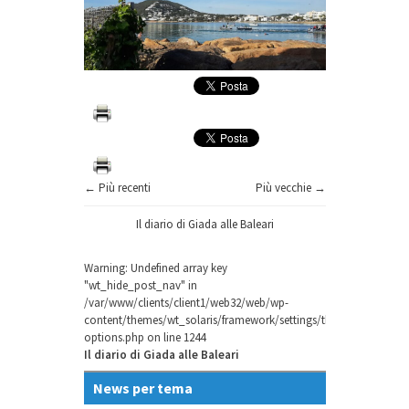
← Più recenti
Più vecchie →
Il diario di Giada alle Baleari
Warning
: Undefined array key
"wt_hide_post_nav" in
/var/www/clients/client1/web32/web/wp-
content/themes/wt_solaris/framework/settings/theme-
options.php
on line
1244
Il diario di Giada alle Baleari
News per tema