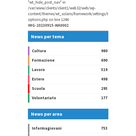
"wt_hide_post_nav" in
/var/www/clients/client1/web32/web/wp-
content/themes/wt_solaris/framework/settings/theme-
options.php
on line
1244
IMG-20230915-WA0002
News per tema
Cultura
980
Formazione
690
Lavoro
519
Estero
498
Scuola
295
Volontariato
177
News per area
Informagiovani
753