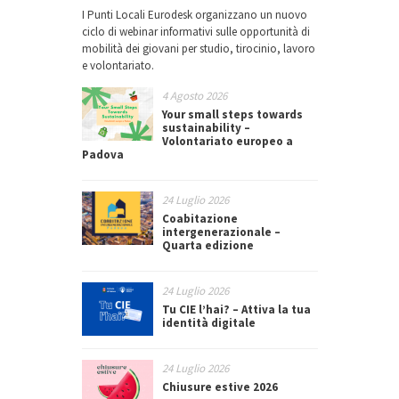
I Punti Locali Eurodesk organizzano un nuovo
ciclo di webinar informativi sulle opportunità di
mobilità dei giovani per studio, tirocinio, lavoro
e volontariato.
4 Agosto 2026
Your small steps towards
sustainability –
Volontariato europeo a
Padova
24 Luglio 2026
Coabitazione
intergenerazionale –
Quarta edizione
24 Luglio 2026
Tu CIE l’hai? – Attiva la tua
identità digitale
24 Luglio 2026
Chiusure estive 2026