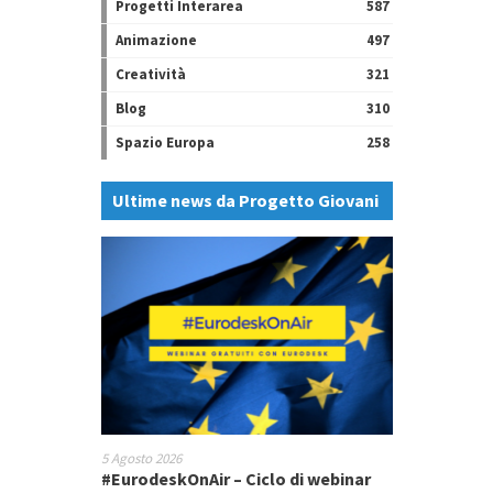
Progetti Interarea
587
Animazione
497
Creatività
321
Blog
310
Spazio Europa
258
Ultime news da Progetto Giovani
5 Agosto 2026
#EurodeskOnAir – Ciclo di webinar