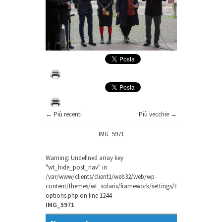
← Più recenti
Più vecchie →
IMG_5971
Warning
: Undefined array key
"wt_hide_post_nav" in
/var/www/clients/client1/web32/web/wp-
content/themes/wt_solaris/framework/settings/theme-
options.php
on line
1244
IMG_5971