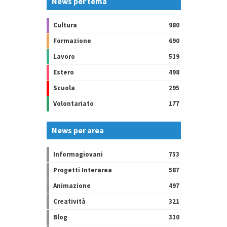
News per tema
Cultura
980
Formazione
690
Lavoro
519
Estero
498
Scuola
295
Volontariato
177
News per area
Informagiovani
753
Progetti Interarea
587
Animazione
497
Creatività
321
Blog
310