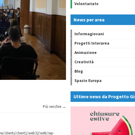
Volontariato
News per area
Informagiovani
Progetti Interarea
Animazione
Creatività
Blog
Spazio Europa
Ultime news da Progetto Gi
Più vecchie →
w/clients/client1/web32/web/wp-