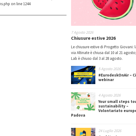
ns.php
on line
1244
7 Agosto 2026
Chiusure estive 2026
Le chiusure estive di Progetto Giovani: l
via Altinate è chiusa dal 10 al 21 agosto;
Lab è chiuso dal 3 al 28 agosto.
5 Agosto 2026
#EurodeskOnAir – Ci
webinar
4 Agosto 2026
Your small steps t
sustainability –
Volontariato europ
Padova
24 Luglio 2026