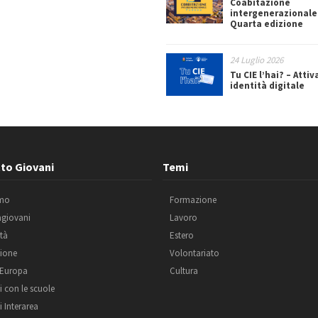
Coabitazione
intergenerazionale
Quarta edizione
24 Luglio 2026
Tu CIE l’hai? – Attiv
identità digitale
to Giovani
Temi
amo
Formazione
agiovani
Lavoro
ità
Estero
ione
Volontariato
 Europa
Cultura
i con le scuole
i Interarea