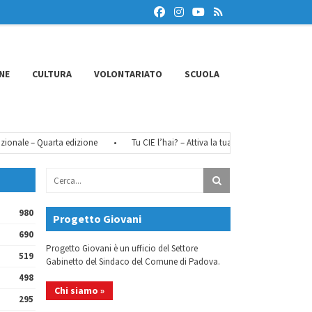
NE
CULTURA
VOLONTARIATO
SCUOLA
nale – Quarta edizione
•
Tu CIE l’hai? – Attiva la tua identità digitale
•
980
Progetto Giovani
690
Progetto Giovani è un ufficio del Settore
519
Gabinetto del Sindaco del Comune di Padova.
498
Chi siamo »
295