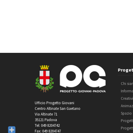
Proget
Chi si
Inform
Creativ
Ufficio Progetto Giovani
Animaz
Centro Altinate San Gaetano
Spazio
Via Altinate 71
35121 Padova
Progett
Tel: 049 8204742
Progett
Fax: 049 8204747