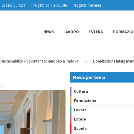
Spazio Europa
Progetti con le scuole
Progetti Interarea
NEWS
LAVORO
ESTERO
FORMAZIO
stainability – Volontariato europeo a Padova
•
Coabitazione intergenerazio
News per tema
0
Cultura
Formazione
Lavoro
Estero
Scuola