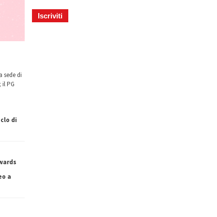
a sede di
 il PG
clo di
owards
eo a