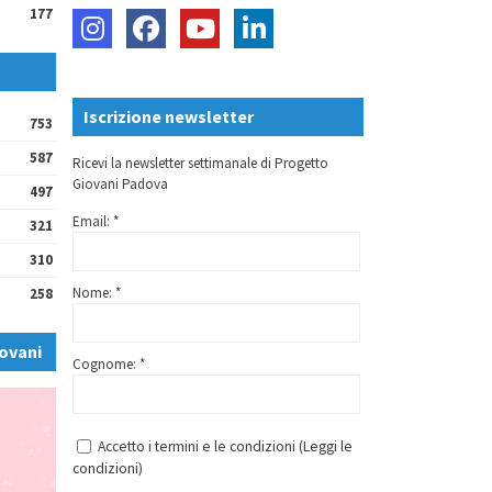
177
Iscrizione newsletter
753
587
Ricevi la newsletter settimanale di Progetto
Giovani Padova
497
Email: *
321
310
Nome: *
258
ovani
Cognome: *
Accetto i termini e le condizioni (
Leggi le
condizioni
)