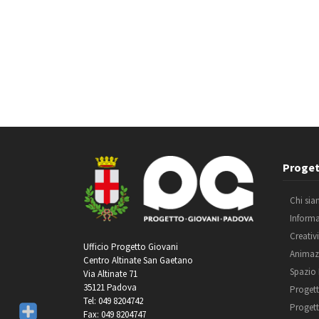
Proget
Chi si
Inform
Creativ
Ufficio Progetto Giovani
Animaz
Centro Altinate San Gaetano
Spazio
Via Altinate 71
35121 Padova
Progett
Tel: 049 8204742
Progett
Fax: 049 8204747