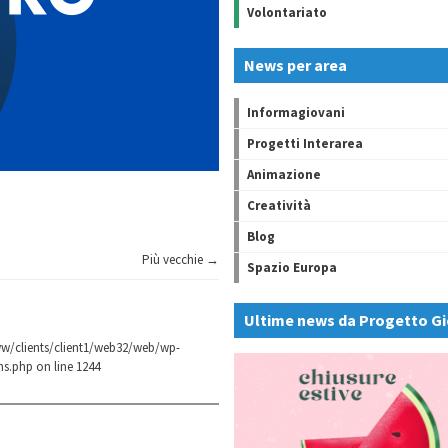
Volontariato
News per area
Informagiovani
Progetti Interarea
Animazione
Creatività
Blog
Più vecchie →
Spazio Europa
Ultime news da Progetto Gi
w/clients/client1/web32/web/wp-
ns.php
on line
1244