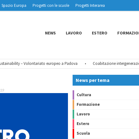
Spazio Europa
Progetti con le scuole
Progetti Interarea
NEWS
LAVORO
ESTERO
FORMAZIO
ainability – Volontariato europeo a Padova
•
Coabitazione intergeneraziona
News per tema
319
Cultura
Formazione
Lavoro
Estero
Scuola