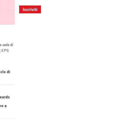
a sede di
 il PG
clo di
owards
eo a