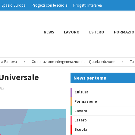
Spazio Europa
Progetti con le scuole
Progetti Interarea
NEWS
LAVORO
ESTERO
FORMAZIO
Padova
•
Coabitazione intergenerazionale – Quarta edizione
•
Tu CIE l
 Universale
News per tema
019
Cultura
Formazione
Lavoro
Estero
Scuola