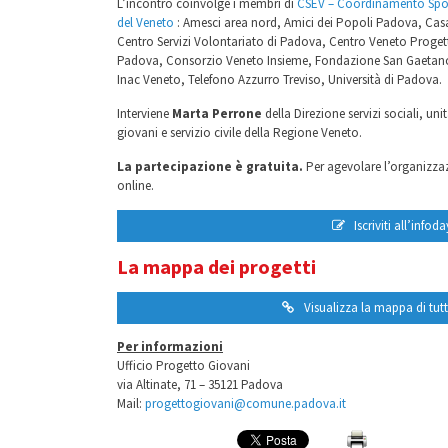
L’incontro coinvolge i membri di
CSEV – Coordinamento Sponta
del Veneto
: Amesci area nord, Amici dei Popoli Padova, Ca
Centro Servizi Volontariato di Padova, Centro Veneto Proge
Padova, Consorzio Veneto Insieme, Fondazione San Gaetano 
Inac Veneto, Telefono Azzurro Treviso, Università di Padova.
Interviene
Marta Perrone
della Direzione servizi sociali, un
giovani e servizio civile della Regione Veneto.
La partecipazione è gratuita.
Per agevolare l’organizzaz
online.
Iscriviti all’infoda
La mappa dei progetti
Visualizza la mappa di tutti
Per informazioni
Ufficio Progetto Giovani
via Altinate, 71 – 35121 Padova
Mail:
progettogiovani@comune.padova.it