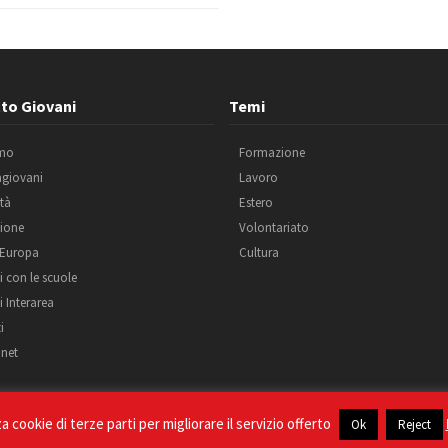
to Giovani
Temi
amo
Formazione
agiovani
Lavoro
ità
Estero
ione
Volontariato
 Europa
Cultura
i con le scuole
i Interarea
i
net
 cookie di terze parti per migliorare il servizio offerto
Ok
Reject