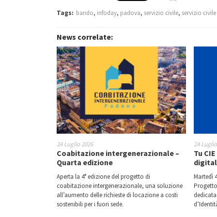
Tags:
bando
,
infoday
,
padova
,
servizio civile
,
servizio civil
News correlate:
24 Luglio 2026
24 Lugli
Coabitazione intergenerazionale –
Tu CIE 
Quarta edizione
digita
Aperta la 4° edizione del progetto di
Martedì 4
coabitazione intergenerazionale, una soluzione
Progetto
all’aumento delle richieste di locazione a costi
dedicata 
sostenibili per i fuori sede.
d’Identit