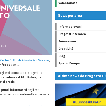
Volontariato
News per area
Informagiovani
Progetti Interarea
Animazione
Creatività
Blog
l
Centro Culturale Altinate San Gaetano
,
Spazio Europa
Infoday
aperto.
degli enti promotori di progetti – a
Ultime news da Progetto Gi
in
scadenza il 10 ottobre
, ne
tti pratici
.
i
punti informativi
degli enti
ormativo e conoscere le realtà impegnate