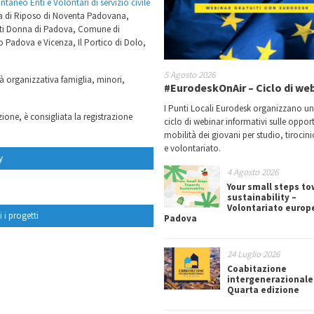
neo Enti e Volontari di servizio civile
sa di Riposo di Noventa Padovana,
tti Donna di Padova, Comune di
Padova e Vicenza, Il Portico di Dolo,
5 Agosto 2026
ità organizzativa famiglia, minori,
#EurodeskOnAir – Ciclo di we
I Punti Locali Eurodesk organizzano u
ione, è consigliata la registrazione
ciclo di webinar informativi sulle oppor
mobilità dei giovani per studio, tirocin
e volontariato.
y
4 Agosto 2026
Your small steps t
sustainability –
Volontariato europ
 i progetti
Padova
24 Luglio 2026
Coabitazione
intergenerazionale
Quarta edizione