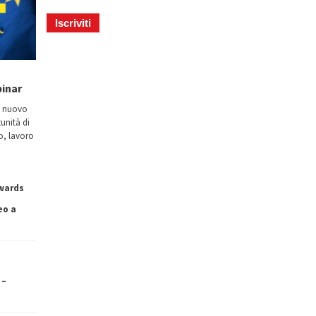
binar
n nuovo
tunità di
io, lavoro
owards
eo a
 –