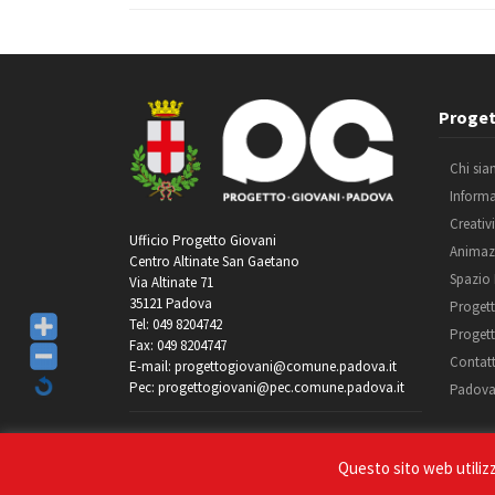
Proget
Chi si
Inform
Creativ
Ufficio Progetto Giovani
Animaz
Centro Altinate San Gaetano
Spazio
Via Altinate 71
35121 Padova
Progett
Tel: 049 8204742
Progett
Fax: 049 8204747
Contatt
E-mail: progettogiovani@comune.padova.it
Pec: progettogiovani@pec.comune.padova.it
Padova
Questo sito web utilizza