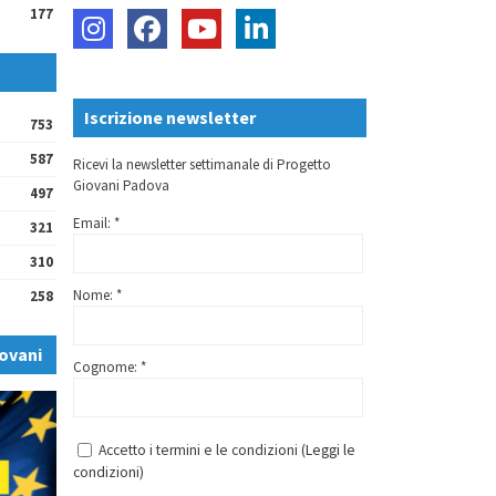
177
Iscrizione newsletter
753
587
Ricevi la newsletter settimanale di Progetto
Giovani Padova
497
Email: *
321
310
Nome: *
258
ovani
Cognome: *
Accetto i termini e le condizioni (
Leggi le
condizioni
)