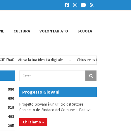
NE
CULTURA
VOLONTARIATO
SCUOLA
’hai? – Attiva la tua identità digitale
•
Chiusure estive 2026
•
FéMO 2026
980
Progetto Giovani
690
Progetto Giovani è un ufficio del Settore
519
Gabinetto del Sindaco del Comune di Padova.
498
Chi siamo »
295